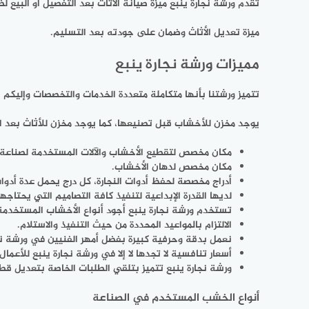
تقدم ورشة نجارة ينبع ميزة صيانة الأثاث بعد التفصيل أو البيع ل
ميزة تعديل الأثاث وضمان على جودته بعد التسليم.
مميزات ورشة نجارة ينبع
تتميز ورشتنا بأنها متكاملة متعددة الخدمات والتخصصات وإليكم 
يوجد مخزن للأخشاب قبل تصنيعها، كما يوجد مخزن للأثاث بعد الإ
مكان مخصص لتقطيع الأخشاب والآلات المستخدمة لصناعة ا
مكان مخصص لدهان الأخشاب.
أدراج مخصصة لحفظ أدوات النجارة، كل درج يحمل عدة أدوا
لديها القدرة الإبداعية لتنفيذ كافة التصاميم التي يحتاجها
تستخدم ورشة نجارة ينبع أجود أنواع الأخشاب المستخدمة
الالتزام بالمواعيد المحددة من حيث التنفيذ والاستلام.
نعمل بدقة وحرفية كبيرة بفضل أمهر الفنيين في ورشة نجا
أسعار تنافسية لا تجدها لا إلا في ورشة نجارة ينبع للأعمال
ورشة نجارة ينبع تتميز بتلقي الطلبات الخاصة بتعديل قطع
أنواع الخشب المستخدم في الصناعة