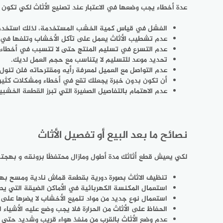
عدة أخطاء يجب وضعها في الاعتبار عند تصنيع الأثاث لكي تكون نجا
الفشل في قياس كمية الخشب المستخدمة، لذلك استخد
عدم تشطيب الأثاث يعمل على تآكل الأخشاب وتلفها في 
عدم التسرع في تسليم المنتج حتى لا تتسبب في أخطاء من 
تحديد موعد للتسليم لا يتناسب مع حجم العمل لديك.
عدم التواصل مع العميل لمعرفة رأيه ومقترحاته فلن تنول 
أن تكون بدون خبرة يجعلك تقع في أخطاء ومشكلات كثيرة 
عدم الاهتمام بالتفاصيل الصغيرة التي تبرز القطعة الخش
نصائح ما بعد البيع أو تفصيل الأثاث
لكي يعيش قطع أثاثك مدة أطول ومازال محتفظًا برونقه و بهجته ك
تنظيف الاثاث بصورة دورية بقطعة قماش نادية ومسح بها ال
استعمال المكنسة الكهربائية في الأماكن الضيقة التي يص
استعمال نوع جديد من مواد تلميع الأخشاب لا يضرها على 
الحفاظ على الأثاث من الحرارة فلا يجب وضع عليه الأشياء 
عدم وضع الأثاث بالقرب من منفذ هواء قريب وشديد حتى ل