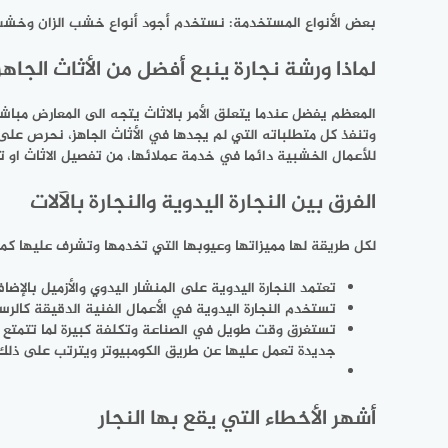
بعض الأنواع المستخدمة: نستخدم أجود أنواع خشب الزان وخشب السنديان وخشب MDF بالإضافة 
لماذا ورشة نجارة ينبع أفضل من الأثاث الجاهز
المعظم يفضل عندما يتعلق الأمر بالاثاث يتجه الى المعارض مباش
وتنفذ كل متطلباته التي لم يجدها في الأثاث الجاهز، نحرص عل
للأعمال الخشبية دائما في خدمة عملائها، من تفصيل الاثاث او ت
الفرق بين النجارة اليدوية والنجارة بالآلات
لكل طريقة لها مميزاتها وعيوبها التي تخدمها وتشرف عليها كما
تعتمد النجارة اليدوية على المنشار اليدوي والأزميل بالإضا
تستخدم النجارة اليدوية في الأعمال الفنية الدقيقة كالرسم
تستغرق وقت طويل في الصناعة وتكلفة كبيرة لما تتمتع به
جديدة تعمل عليها عن طريق الكومبيوتر ويترتب على ذلك ز
أشهر الأخطاء التي يقع بها النجار