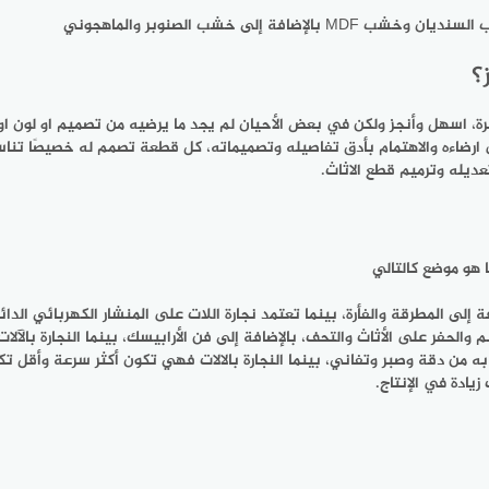
إلى خشب الصنوبر والماهجوني
؟
رة، اسهل وأنجز ولكن في بعض الأحيان لم يجد ما يرضيه من تصميم او لون او
ى ارضاءه والاهتمام بأدق تفاصيله وتصميماته، كل قطعة تصمم له خصيصًا ت
عديله وترميم قطع الاثاث.
 هو موضع كالتالي
فة إلى المطرقة والفأرة، بينما تعتمد نجارة اللات على المنشار الكهربائي الدائ
 والحفر على الأثاث والتحف، بالإضافة إلى فن الأرابيسك، بينما النجارة بالآل
 من دقة وصبر وتفاني، بينما النجارة بالالات فهي تكون أكثر سرعة وأقل تك
يادة في الإنتاج.