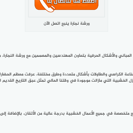
ورشة نجارة ينبع اتصل الآن
المباني والأشكال الحرفية بتعاون المهندسين والمصممين مع ورشة النجارة، معت
عة الكراسي والطاولات بأشكال متعددة وطرق مختلفة، عرفت معظم الحضارات و
ازل الخشبية التي مازالت موجودة في وقتنا الحالي تمثل عبق التاريخ القديم 
بع متخصصة في جميع الأعمال الخشبية بدرجة عالية من الأتقان، بالإضافة إلى