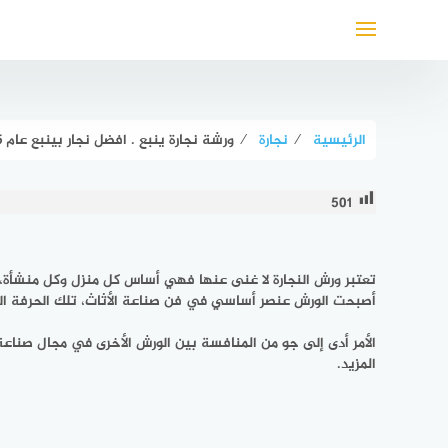
لتجاوز
لى
لمحتوى
الرئيسية
⁄
نجارة
⁄
ورشة نجارة ينبع . افضل نجار بينبع عام ٢٠٢٥ للإيجار | مكة للنجارة
501
تعتبر ورش النجارة لا غنى عنها فهي أساس كل منزل وكل منشأة، و
أصبحت الورش عنصر أساسي في فن صناعة الأثاث، تلك الحرفة الذي 
الأمر أدى إلى جو من المنافسة بين الورش الأخرى في مجال صناعة 
المزيد.