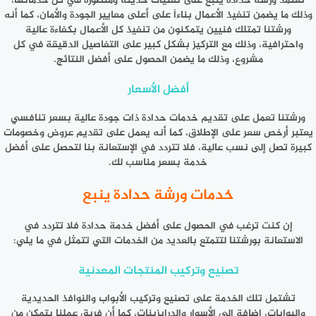
تعتمد
ورشة حدادة ينبع
على تقنيات حديثة ومتطورة في كل خدماتها،
وذلك ما يضمن تنفيذ الأعمال بناءاً على أعلى معايير الجودة والأمان، كما أنه
ورشتنا تمتلك فنيين يتمكنون من تنفيذ كل الأعمال بكفاءة عالية
واحترافية، وذلك مع التركيز بشكل كبير على التفاصيل الدقيقة في كل
مشروع، وذلك ما يضمن الحصول على أفضل النتائج.
أفضل الأسعار
ورشتنا تعمل على تقديم خدمات حدادة ذات جودة عالية بسعر تنافسي
يعتبر أرخص سعر على الإطلاق، كما أنه يعمل على تقديم عروض وخصومات
كبيرة تصل إلى نسب عالية، فلا تتردد في الإستعانة بنا لتحصل على أفضل
خدمة بسعر مناسب لك.
خدمات ورشة حدادة ينبع
إن كنت ترغب في الحصول على أفضل خدمة حدادة فلا تتردد في
الاستعانة بورشتنا لتتمتع بالعديد من الخدمات التي تتمثل في ما يلي:
تصنيع وتركيب المنتجات المعدنية
تشتمل تلك الخدمة على تصنيع وتركيب الأبواب والنوافذ الحديدية
والبوابات، إضافة إلى الأسوار والدرابزينات، كما أن فريق عملنا يتمكن من