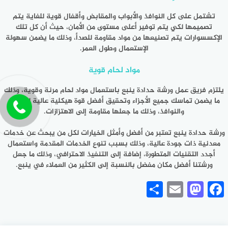
تشتمل على كل النوافذ والأبواب والمقابض وأقفال قوية للغاية يتم
تصميمها لكي يتم توفير أعلى مستوى من الأمان، حيث أن كل تلك
الإكسسوارات يتم تصنيعها من مواد مقاومة للصدأ، وذلك ما يضمن سهولة
الإستعمال وطول العمر.
مواد لحام قوية
يلتزم فريق عمل
ورشة حدادة ينبع
باستعمال مواد لحام مرنة وقوية، وذلك
ما يضمن تماسك جميع الأجزاء وتحقيق أفضل قوة هيكلية عالية للأبواب
والنوافذ، وذلك ما جعلها مقاومة إلى الاهتزازات.
ورشة حدادة ينبع
تعتبر من أفضل وأمثل الخيارات لكل من يبحث عن خدمات
معدنية ذات جودة عالية، وذلك بسبب تنوع الخدمات المقدمة واستعمال
أجدد التقنيات المتطورة، إضافة إلى التنفيذ الاحترافي، وذلك ما جعل
ورشتنا أفضل مكان مفضل بالنسبة إلى الكثير من العملاء في ينبع.
Share
Mastodon
Email
Facebook