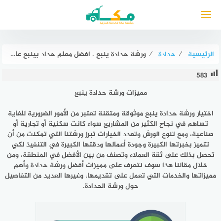
لتجاوز
لى
لمحتوى
الرئيسية
⁄
حدادة
⁄
ورشة حدادة ينبع . افضل معلم حداد بينبع عام ٢٠٢٦ مكة للحداده للايجار
583
مميزات ورشة حدادة ينبع
اختيار
ورشة حدادة ينبع
موثوقة ومتقنة تعتبر من الأمور الضرورية للغاية
تساهم في نجاح الكثير من المشاريع سواء كانت سكنية أو تجارية أو
صناعية، ومع تنوع الورش وتعدد الخيارات تبرز ورشتنا التي تمكنت من أن
تتميز بخبرتها الكبيرة وجودة أعمالها ودقتها الكبيرة في التنفيذ لكي
تحصل بذلك على ثقة العملاء وتصنف من بين الأفضل في المنطقة، ومن
خلال مقالنا هذا سوف نتعرف على مميزات أفضل ورشة حدادة وأهم
مميزاتها والخدمات التي تعمل على تقديمها، وغيرها العديد من التفاصيل
حول ورشة الحدادة.