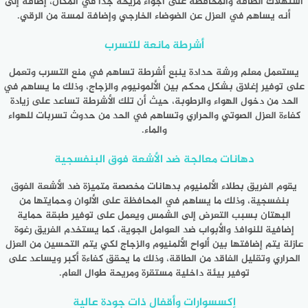
استهلاك الطاقة والمحافظة على أجواء مريحة جداً في المكان، إضافة إلى
أنه يساهم في العزل عن الضوضاء الخارجي وإضافة لمسة من الرقي.
أشرطة مانعة للتسرب
يستعمل معلم
ورشة حدادة ينبع
أشرطة تساهم في منع التسرب وتعمل
على توفير إغلاق بشكل محكم بين الألمونيوم والزجاج، وذلك ما يساهم في
الحد من دخول الهواء والرطوبة، حيث أن تلك الأشرطة تساعد على زيادة
كفاءة العزل الصوتي والحراري وتساهم في الحد من حدوث تسربات للهواء
والماء.
دهانات معالجة ضد الأشعة فوق البنفسجية
يقوم الفريق بطلاء الألمنيوم بدهانات مخصصة متميزة ضد الأشعة الفوق
بنفسجية، وذلك ما يساهم في المحافظة على الألوان وحمايتها من
البهتان بسبب التعرض إلى الشمس ويعمل على توفير طبقة حماية
إضافية للنوافذ والأبواب ضد العوامل الجوية، كما يستخدم الفريق رغوة
عازلة يتم إضافتها بين ألواح الألمنيوم والزجاج لكي يتم التحسين من العزل
الحراري وتقليل الفاقد من الطاقة، وذلك ما يحقق كفاءة أكبر ويساعد على
توفير بيئة داخلية مستقرة ومريحة طوال العام.
إكسسوارات وأقفال ذات جودة عالية