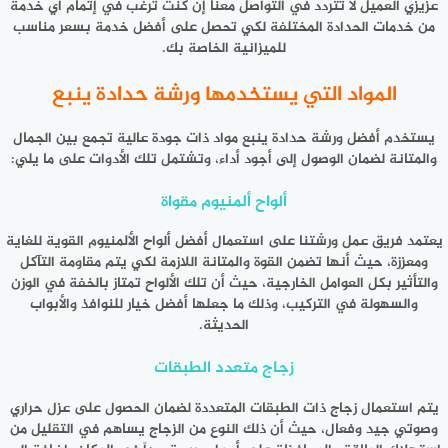
عزيزي العميل لا تتردد في التواصل معنا إن كنت ترغب في إتمام أي خدمة
من خدمات الحدادة المختلفة لكي تحصل على أفضل خدمة بسعر مناسب
للميزانية الخاصة بك.
المواد التي يستخدمها ورشة حدادة ينبع
يستخدم أفضل
ورشة حدادة ينبع
مواد ذات جودة عالية تجمع بين الجمال
والمتانة لضمان الوصول إلى أجود أداء، وتشتمل تلك الأدوات على ما يلي:
ألواح ألمنيوم مقواة
يعتمد فريق عمل ورشتنا على استعمال أفضل ألواح الألمنيوم القوية للغاية
ومعززة، حيث أنها تضمن القوة والمتانة اللازمة لكي يتم مقاومة التآكل
والتأثير بكل العوامل الخارجية، حيث أن تلك الألواح تمتاز بالخفة في الوزن
والسهولة في التركيب، وذلك ما جعلها أفضل خيار للنوافذ والأبواب
الحديثة.
زجاج متعدد الطبقات
يتم استعمال زجاج ذات الطبقات المتعددة لضمان الحصول على عزل حراري
وصوتي جيد وفعال، حيث أن ذلك النوع من الزجاج يساهم في التقليل من