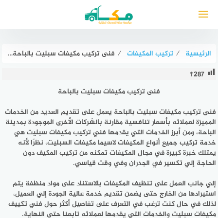
لتجاوز
لى
لمحتوى
الرئيسية
⁄
تركيب المكيفات
⁄
فنى تركيب مكيفات سبليت بالباحة : للايجار | مكة لصيانة التكييفات
1٬287
فنى تركيب مكيفات سبليت بالباحة
فنى تركيب مكيفات سبليت بالباحة
يعمل على تقديم العديد من الخدمات
المميزة لعملائه بأسعار تنافسية مقارنة بالشركات الأخرى الموجودة بمدينة
الباحة، ومن أبرز الخدمات التي يقدمها فني تركيب مكيفات سبليت هي
خدمة تركيب جميع أنواع المكيفات لاسيما مكيفات السبليت، نظرًا لأنه
يمتلك خبرة كبيرة في مجال المكيفات تمكنه من تركيب المكيف دون
الحاجة إلي تكسير في الجدران وفي وقت قياسي.
إلي جانب العمل على تنظيف المكيفات بالاستناد على مواد منظفة يتم
استيرادها من الخارج حتى يضمن تقديم خدمة عالية الجودة إلي العميل،
لذلك في حال كنت ترغب في التعرف على تفاصيل أكثر حول فني تكييف
مكيفات سبليت والخدمات التي يقدمها لعملائه تابعنا حتى النهاية.