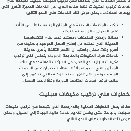
لا تقتصر الخدمات التي يقدمها فني تركيب مكيفات سبليت بالباحة على
خدمات تركيب المكيفات فقط هناك العديد من الخدمات المميزة الأخرى التي
يوفرها لعملائه، ويمكن عرض تلك الخدمات على النحو التالي:
تركيب المكيفات الحديثة في المكان المناسب لها دون التأثير
على الجدران خلال عملية التركيب.
صيانة وإصلاح المكيفات ويستند فيها على التكنولوجيا
الحديثة التي تمكنه من إصلاح العطل الموجود بالمكيف في
أسرع وقت ممكن واستبدال القطع التالفة بأخرى حديثة.
خدمات شراء المكيفات والمتابعة الدورية: يتعامل فني تركيب
مكيفات سبليت مع العديد من الشركات المعتمدة في ذلك
المجال والتي تقدم لعملائها شهادات ضمان على الخدمات
المقدمة وتعاونهم على تحديد المكيف الذي يتلاءم، إلي
جانب توفير خدمات المتابعة الدورية وفقًا لرغبة العميل.
خطوات فني تركيب مكيفات سبليت
هناك بعض الخطوات العملية والمدروسة التي يتبعها في تركيب مكيفات
سبليت بالباحة حتى يضمن تقديم خدمة عالية الجودة إلي العميل، ويمكن
عرض تلك الخطوات على النحو التالي: