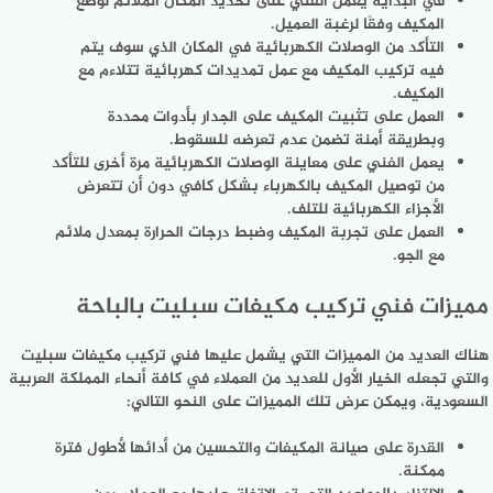
في البداية يعمل الفني على تحديد المكان الملائم لوضع
المكيف وفقًا لرغبة العميل.
التأكد من الوصلات الكهربائية في المكان الذي سوف يتم
فيه تركيب المكيف مع عمل تمديدات كهربائية تتلاءم مع
المكيف.
العمل على تثبيت المكيف على الجدار بأدوات محددة
وبطريقة أمنة تضمن عدم تعرضه للسقوط.
يعمل الفني على معاينة الوصلات الكهربائية مرة أخرى للتأكد
من توصيل المكيف بالكهرباء بشكل كافي دون أن تتعرض
الأجزاء الكهربائية للتلف.
العمل على تجربة المكيف وضبط درجات الحرارة بمعدل ملائم
مع الجو.
مميزات فني تركيب مكيفات سبليت بالباحة
هناك العديد من المميزات التي يشمل عليها فني تركيب مكيفات سبليت
والتي تجعله الخيار الأول للعديد من العملاء في كافة أنحاء المملكة العربية
السعودية، ويمكن عرض تلك المميزات على النحو التالي:
القدرة على صيانة المكيفات والتحسين من أدائها لأطول فترة
ممكنة.