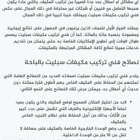
أي مشاكل أو أعطال بعد مدة قصيرة من تركيب المكيف، والتي عادة يكون
سببها التعامل مع فنيين أو شركات غير محترفة في ذلك المجال على عكس
فني تركيب مكيفات سبليت ويمتلك خبرة كبيرة في ذلك المجال.
جعلته الخيار الأول للعملاء الذين يرغبون في الحصول على نتائج إيجابية
ومضمونة بنسبة مائة بالمائة، كما أن فني تركيب مكيفات سبليت يسعى
طوال الوقت إلى تطوير الإمكانيات الخاصة به حتى يتمكن من تقديم
خدمات مميزة تعالج كافة المشاكل المرتبطة بالمكيفات.
نصائح فني تركيب مكيفات سبليت بالباحة
يقدم فني تركيب مكيفات سبليت لعملائه العديد من النصائح الهامة التي
تمكنهم من الحفاظ على المكيف الخاص بهم لأطول فترة ممكنة دون
حدوث أي أعطال به، ويمكن عرض تلك النصائح على النحو التالي:
لابد من اختيار المكان الصحيح لوضع المكيف والذي يكون بعيد
تمامًا الأجهزة الإلكترونية والغرف التي تشمل على عدد كبير
من الأثاث، وذلك من أجل الحفاظ على نظام التبريد الخاص
بالمكيف.
يجب وضع الوحدة الخارجية الخاصة بالمكيف على مسافة لا
تقل عن 10 متر من الوحدة الداخلية.