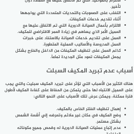
الالتزام بالمواعيد التي تم الاتفاق عليها مع العملاء دون
تأخير.
التغلب على الصعوبات والتحديات المتعددة التي يواجهها
أثناء تقديم خدمات المكيفات.
الالتزام بأعمال الصيانة الدورية التي تم الاتفاق عليها مع
العميل الأمر الذي يساهم في زيادة العمر الافتراضي للمكيف.
العمل على تقديم خدمات الصيانة بالاستناد على خبرات
العمل المدروسة والأساليب العملية المتطورة.
كذلم العمل على تنظيف المكيفات من الداخل والخارج بشكل
يجعل المكيفات تعود مثل الجديدة تماماً.
أسباب عدم تبريد المكيف السبلت
هناك الكثير من الأسباب التي تؤثر على تبريد المكيف سبليت والتي يجب
على العميل الانتباه لها حتى يتمكن من الحفاظ على كفاءة المكيف لأطول
فترة ممكنة، ويمكن عرض تلك الأسباب على النحو التالي:
إهمال تنظيف الفلتر الخاص بالمكيف.
وضع المكيف في مكان غير ملائم وتعرضه إلي أشعة الشمس
بشكل مستمر.
عدم إتباع عمليات الصيانة الدورية له وفحص جميع مكوناته