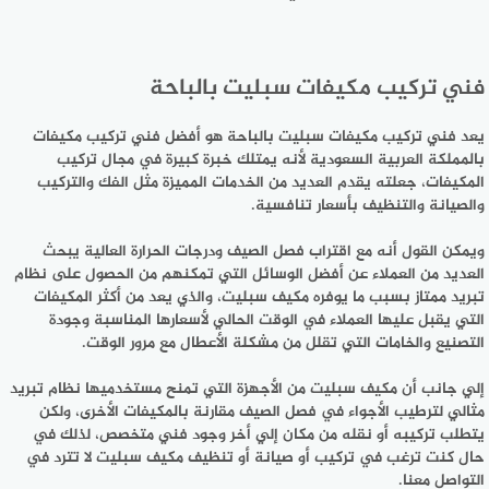
فني تركيب مكيفات سبليت بالباحة
يعد فني تركيب مكيفات سبليت بالباحة هو أفضل فني تركيب مكيفات
بالمملكة العربية السعودية لأنه يمتلك خبرة كبيرة في مجال تركيب
المكيفات، جعلته يقدم العديد من الخدمات المميزة مثل الفك والتركيب
والصيانة والتنظيف بأسعار تنافسية.
ويمكن القول أنه مع اقتراب فصل الصيف ودرجات الحرارة العالية يبحث
العديد من العملاء عن أفضل الوسائل التي تمكنهم من الحصول على نظام
تبريد ممتاز بسبب ما يوفره مكيف سبليت، والذي يعد من أكثر المكيفات
التي يقبل عليها العملاء في الوقت الحالي لأسعارها المناسبة وجودة
التصنيع والخامات التي تقلل من مشكلة الأعطال مع مرور الوقت.
إلي جانب أن مكيف سبليت من الأجهزة التي تمنح مستخدميها نظام تبريد
مثالي لترطيب الأجواء في فصل الصيف مقارنة بالمكيفات الأخرى، ولكن
يتطلب تركيبه أو نقله من مكان إلي أخر وجود فني متخصص، لذلك في
حال كنت ترغب في تركيب أو صيانة أو تنظيف مكيف سبليت لا تترد في
التواصل معنا.