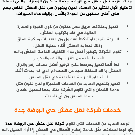
تمتلك
شركة نقل عفش حي الروضة جدة
العديد من المميزات والتي تجعلها
الاختيار الأول للكثير من العملاء الذين يرغبون في نقل العفش الخاص بهم
على أعلى مستوى من الجودة والأمان، وإليك هذه المميزات:
تتميز بامتلاكها فريق عمل متكون من ذوي الخبرة والمهارة
العالية في فك وتركيب العفش.
الشركة تتميز بامتلاكها أسطول من السيارات محكمة الغلق
وذلك لحماية العفش أثناء عملية النقل.
تقوم الشركة بتوفير أفضل مواد التغليف الخاصة العفش وذلك
للحفاظ عليه من الأتربة والتلف والخدوش.
كما أنها تتميز بحرصها على توفير أفضل معدات رفع وإنزال
العفش وذلك للحفاظ عليه من الاصطدام الذي قد يحدث أثناء
استخدام الطريقة التقليدية في نقل العفش.
تتميز بتقديم العديد من الخدمات المتميزة والتي تكون مثل
خدمة الضمان والتي تقوم الشركة بتقديمها للعميل لضمان
حفظ العفش من أي تلفيات.
خدمات شركة نقل عفش حي الروضة جدة
توجد العديد من الخدمات التي تقوم
شركة نقل عفش حي الروضة جدة
بتوافرها لعملائها مثل خدمة إصلاح الأعطال في العفش إذا أراد العميل ذلك