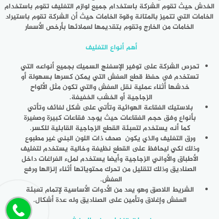
الخدش حيث تقوم الشركة باستخدام جميع لوازم التغليف تقوم باستخدام
الخامات التي تتميز بالمتانة وقوة الخامات حيث أن الشركة تقوم باستيراد
الخامات من الخارج وتقوم بتقديمها لعملائها بأرخص الأسعار
أهم أنواع التغليف
تحرص الشركة على توفير الإسفنج السميك بجميع أنواعه التي
تستخدم في حفظ قطع العفش التي يمكن كسرها بسهولة أو
خدشها أثناء عملية نقل العفش والتي تكون مثل الألواح
الزجاجية أو الخشب الخفيفة.
بلاستيك الفقاعة الهوائية وتأتي على شكل لفائف وتأتي
بأنواع وفق حجم الفقاعات حيث يوجد فقاعات كبيرة وصغيرة
كما أنه يستخدم لتعبئة القطع الزجاجية القابلية للكسر.
ورق التغليف والذي يكون صحف ذات اللون البني غير مطبوع
وذلك لكي ليحافظ على القطع نظيفة وخالية يستخدم لتغليف
الأطباق والأواني الزجاجية وأيضا يستخدم لملء الفراغات داخل
الصناديق وذلك لتقليل من تحرك محتوياتها أثناء إنزالها ورفع
العفش.
الشريط اللاصق وهو يعد من الأدوات الأساسية لإتمام تعبئة
العفش وإغلاق وتأمين على الصناديق وله عدة أشكال.