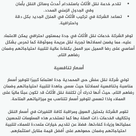
تقدم خدمة نقل الأثاث باستخدام أحدث وسائل النقل بأمان
وفي الجدول الزمني المحدد.
تساعد الشركة في تركيب الأثاث في المنزل الجديد بكل دقة
واحترافية.
توفر الشركة خدمات نقل الأثاث في جدة بمستوى احترافي يمكن الاعتماد
عليه، مما يضمن لعملائها تجربة نقل مريحة وموثوقة كما تحرص بشكل
أساسي على رضا العميل عبر العمل بكفاءة عالية لتلبية احتياجاتهم وضمان
رضاهم التام.
أسعار تنافسية
تولي شركة نقل عفش حى المحمدية جدة اهتمامًا كبيرًا لتوفير أسعار
مناسبة وتنافسية لعملائنا حيث سعى جاهدة لتلبية احتياجاتهم وضمان
رضاهم التام، حيث أنها تدرك أن تكلفة نقل الأثاث قد تكون عبئًا ماليًا على
العملاء ولذا تسعى لتوفير أسعار تتناسب مع ميزانياتهم المتاحة.
تقوم الشركة بتحليل السوق ومراقبة كافة التغيرات في أسعار النقل
وتكاليف الخدمات ذات الصلة بها كما تستخدم هذه المعلومات لتحسين
عملياتها وزيادة كفاءتها، فضلًا عن تقديم خيارات متعددة للعملاء لتلبية
احتياجاتهم وضمان حصولهم على أفضل قيمة مقابل استثمارهم.