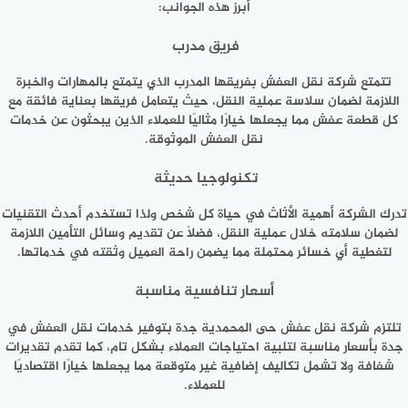
أبرز هذه الجوانب:
فريق مدرب
تتمتع شركة نقل العفش بفريقها المدرب الذي يتمتع بالمهارات والخبرة
اللازمة لضمان سلاسة عملية النقل، حيث يتعامل فريقها بعناية فائقة مع
كل قطعة عفش مما يجعلها خيارًا مثاليًا للعملاء الذين يبحثون عن خدمات
نقل العفش الموثوقة.
تكنولوجيا حديثة
تدرك الشركة أهمية الأثاث في حياة كل شخص ولذا تستخدم أحدث التقنيات
لضمان سلامته خلال عملية النقل، فضلًا عن تقديم وسائل التأمين اللازمة
لتغطية أي خسائر محتملة مما يضمن راحة العميل وثقته في خدماتها.
أسعار تنافسية مناسبة
تلتزم شركة نقل عفش حى المحمدية جدة بتوفير خدمات نقل العفش في
جدة بأسعار مناسبة لتلبية احتياجات العملاء بشكل تام، كما تقدم تقديرات
شفافة ولا تشمل تكاليف إضافية غير متوقعة مما يجعلها خيارًا اقتصاديًا
للعملاء.