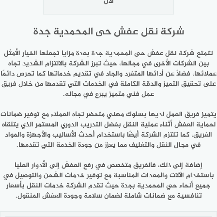
الآن
شركة نقل عفش حى المحمدية جدة
تتمتع شركة نقل عفش حى المحمدية جدة بعدة مزايا تجعلها الخيار الأمثل
بين الشركات الأخرى في مجالها، حيث تبرز الشركة بالالتزام الشديد تجاه
عملائها، فضلًا عن أدائها المتفرد والجاد في تقديم خدماتها كما تحرص دائمًا
على تحقيق التميز والدقة الكاملة في الخدمات التي تقدمها من خلال فريق
عمل فني متميز يبرع في مجاله.
يتميز فريق العمل لديها بسلوك مهني متحضر تجاه العملاء مع توفير ضمانات
لحماية العفش أثناء عملية النقل بفضل التدريب الدوري المستمر الذي يتلقاه
الفريق، كما تلتزم الشركة أيضًا باستخدام أحدث الأساليب والأجهزة والمواد
في مجال النقل والتغليف مما يعزز من جودة الخدمة التي تقدمها.
إضافة إلى ذلك، فالفريق متخصص في رفع العفش إلى الأدوار العليا
باستخدام الآلات والمعدات المناسبة مع توفير خدمات الشحن والتوصيل في
جميع أنحاء حي المحمدية بجدة حيث تقدم الشركة خدمات النقل بأسعار
تنافسية مع ضمانات شاملة لضمان سلامة وجودة العفش المنقول.