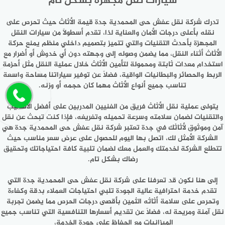
سيارات نقل مجهزة بشكل تام
تدرك شركة نقل عفش حى المحمدية جدة قيمة الأثاث حيث تحرص على
نقله بأعلى درجات الأمان والعناية لذا، تقدم أسطولاً من سيارات النقل
المجهزة بأحدث التقنيات والتي تتميز بتصميم داخلي منظم يمنع حركة
الأثاث أثناء النقل، مما يضمن وصوله إلى وجهته دون أي خدوش أو أضرار مع
استخدام معدات ثابتة ومحمولة لتأمين الأثاث خلال عملية النقل مثل أحزمة
الربط والحصائر والبطانيات الواقية، فضلًا عن توفير سياراتنا مساحة واسعة
تناسب جميع أنواع الأثاث مهما كان حجمه أو وزنه.
يتولى عملية نقل الأثاث فريق من الفنيين المدربين على أفضل الأساليب
والتقنيات لضمان سلامته وسرعة تحميله وتفريغه، فإذا كنت تبحث عن نقل
آمن وموثوق لأثاثك في جدة تعتبر شركة نقل عفش حى المحمدية جدة هي
الشركة الأمثل لك، اتصل بها اليوم للحصول على عرض سعر مناسب حيث
تتطلع الشركة لخدمتك والعمل معك لضمان تلبية كافة احتياجاتك وتحقيق
رضاك بشكل تام.
إلى هنا نكون قد تعرفنا على شركة نقل عفش حى المحمدية جدة التي
تقدم خدمة احترافية عالية الجودة تلبي احتياجات العملاء بدقة وكفاءة
وتحرص على سلامة أثاثه الثمين بأقصى درجات الحرص مما يضمن تجربة
نقل آمنة ومريحة له، فضلًا عن تقديم أسعارها التنافسية التي تناسب جميع
الميزانيات مع الحفاظ على جودة الخدمة،