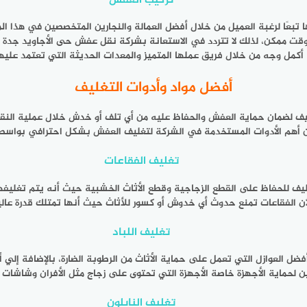
تركيب العفش
 تبعًا لرغبة العميل من خلال أفضل العمالة والنجارين المتخصصين في هذا ا
ت ممكن، لذلك لا تتردد في الاستعانة بشركة نقل عفش حى الأجاويد جدة ع
أكمل وجه من خلال فريق عملها المتميز والمعدات الحديثة التي تعتمد عليه
أفضل مواد وأدوات التغليف
ف لضمان حماية العفش والحفاظ عليه من أي تلف أو خدش خلال عملية النقل،
أهم الأدوات المستخدمة في الشركة لتغليف العفش بشكل احترافي بواسطة 
تغليف الفقاعات
غليف للحفاظ على القطع الزجاجية وقطع الأثاث الخشبية حيث أنه يتم تغليف
أن الفقاعات تمنع حدوث أي خدوش أو كسور للأثاث حيث أنها تمتلك قدرة عالي
تغليف اللباد
أفضل العوازل التي تعمل على حماية الأثاث من الرطوبة الضارة، بالإضافة إلي
فلين لحماية الأجهزة خاصة الأجهزة التي تحتوى على زجاج مثل الأفران وشاشات 
تغليف النايلون