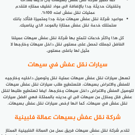
كما تتميز شركة نقل عفش بسيهات بان لديها معدات
وتقنيات حديثة جدا بالإضافة الى مواد تغليف ممتازه فتقدم
عمليات نقل عفش امنه 100%.
مواعيد شركة نقل عفش سيهات مرنة جدا ومتميزة فتأكد بانك
ستمتلك خدمة نقل عفش ممتازة بالموعد الذي يناسبك.
كل هذا واكثر خدمات تتمتع بها شركة نقل عفش سيهات عميلنا
الفاضل تجعلك تحصل على مستوى نقل داخل سيهات وخارجها لا
مثيل لها باعلى مستوى.
سيارات نقل عفش في سيهات
تسهل
سيارات نقل عفش سيهات
عملية نقل وتوصيل داخليه وخارجيه
للعفش والاغراض بسيهات، فتستطيع طلب سيارات نقل عفش سيهات
لتوصيل العفش والاغراض داخل سيهات وخارجها، ايضا تستطيع طلبها لنقل
عفش فلل ومنازل من سيهات الى اي مدينه بالمملكة فهي افضل سيارات
نقل عفش في سيهات، كما انها ارخص سيارات نقل عفش بسيهات.
شركة نقل عفش بسيهات عمالة فلبينية
تقدم
شركة نقل عفش سيهات
فريق عمل من العمالة الفلبينية الممتاز