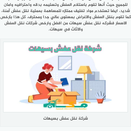
للجميع حيث أنها تقوم باستلام العفش وتسليمه بدقه واحترافيه وامان
شديد، ايضا تستخدم مواد تغليف ممتازه للمساهمة بعملية نقل عفش آمنة،
كما تقوم بنقل العفش والاغراض بمستوى عالي جدا ومحترف، كل هذا بارخص
الاسعار فشركه
نقل عفش سيهات
من افضل وارخص شركات نقل العفش
والاثاث في سيهات.
شركة نقل عفش بسيهات