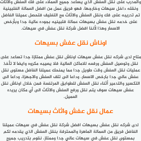
والمدرب على نقل العفش الذي يساعد جميع العملاء على فك العفش والاثاث
ونقله داخل سيهات وخارجها، فهو فريق عمل من افضل العمالة الفلبينية
تم تدريبه على فك ونقل العفش والاثاث مع التغليف فتحصل عميلنا الفاضل
على خدمه نقل عفش بسيهات عمالة فلبينيه بجوده عالية جدا وبأرخص
الاسعار وهذا لأننا افضل
شركة نقل عفش في سيهات
.
اوناش نقل عفش بسيهات
متاح لدى شركه نقل عفش سيهات اوناش نقل عفش ممتازة جدا تساعد على
نقل وتوصيل العفش ورفعه للاماكن العالية فلا يصيبه مكروه وايضا لا تأخذ
عمليات نقل العفش وقت طويل جدا مما يمنحك عميلنا الفاضل مستوى نقل
عفش عالي جدا بارخص الاسعار، وداعا الى تلف العفش والاجهزة، وداعا الى
التكسير والتدمير أثناء نقل العفش للطوابق المرتفعة فمن خلال اوناش نقل
عفش سيهات سوف يتم نقل ورفع العفش والاثاث الى أي مكان يريده
العميل.
عمال نقل عفش واثاث بسيهات
لدى شركه نقل عفش بسيهات افضل شركة نقل عفش في سيهات عميلنا
الفاضل فريق من العمالة الماهرة والمحترفة بنقل العفش الذي يقدمه لكم
بمستوى نقل عفش في سيهات عالي جدا وممتاز، نقوم بتدريب جميع