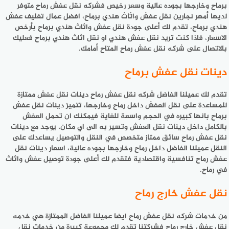
برماح وخارجها بجوده عالية وسعر رخيص فشركه نقل عفش رماح متوفر
لديها أمهر نجارين نقل عفش واثاث هندي برماح، افضل عمال تغليف عفش
هندي برماح، تقدم لك أعلى جودة نقل عفش واثاث هندي برماح بأرخص
الاسعار، فاذا كنت تريد نقل عفش هندي او نقل اثاث هندي برماح فعليك
بالاتصال على شركه نقل عفش رماح المتاح أمامك.
دينات نقل عفش برماح
تقدم لك عميلنا الفاضل شركه نقل عفش رماح دينات نقل عفش ممتازة
للمساعدة على نقل العفش داخل رماح وخارجها، تتميز دينات نقل عفش
برماح بانها كبيره في الحجم واسعة للغاية فيمكنك ان تحمل العفش
بالكامل داخل دينات نقل العفش وتسير به الى اي مكان، يوجد مع دينات
نقل عفش رماح سائق ممتاز متخصص في النقل والتوصيل يساعدك على
النقل عميلنا الفاضل داخل رماح وخارجها بجوده عالية، اسعار دينات نقل
عفش رماح تنافسية واقتصادية فتقدم لك أعلى جودة توصيل عفش واثاث
في رماح.
نقل عفش خارج رماح
من خدمات شركه نقل عفش رماح ايضا عميلنا الفاضل الممتازة هي خدمه
نقل عفش خارج رماح فشركتنا تقدم لك مجموعة كبيرة من خدمات نقل