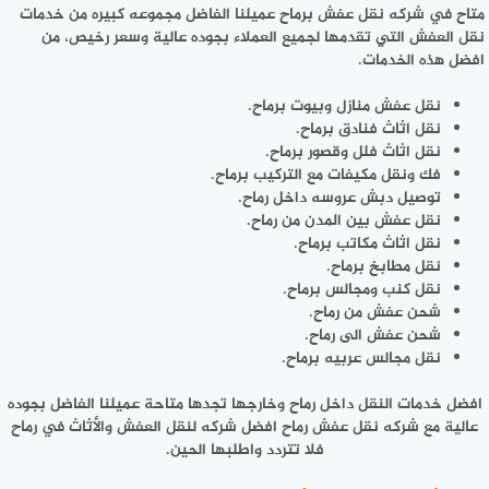
متاح في شركه نقل عفش برماح عميلنا الفاضل مجموعه كبيره من خدمات
نقل العفش التي تقدمها لجميع العملاء بجوده عالية وسعر رخيص، من
افضل هذه الخدمات.
نقل عفش منازل وبيوت برماح.
نقل اثاث فنادق برماح.
نقل اثاث فلل وقصور برماح.
فك ونقل مكيفات مع التركيب برماح.
توصيل دبش عروسه داخل رماح.
نقل عفش بين المدن من رماح.
نقل اثاث مكاتب برماح.
نقل مطابخ برماح.
نقل كنب ومجالس برماح.
شحن عفش من رماح.
شحن عفش الى رماح.
نقل مجالس عربيه برماح.
افضل خدمات النقل داخل رماح وخارجها تجدها متاحة عميلنا الفاضل بجوده
عالية مع شركه نقل عفش رماح افضل شركه لنقل العفش والأثاث في رماح
فلا تتردد واطلبها الحين.