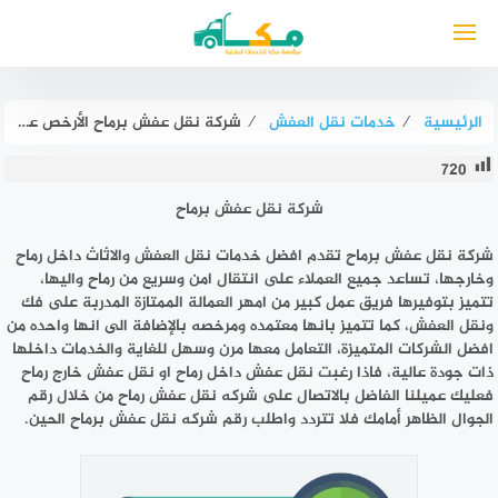
لتجاوز
لى
لمحتوى
الرئيسية
⁄
خدمات نقل العفش
⁄
شركة نقل عفش برماح الأرخص عام ٢٠٢٥ للايجار | مكة لنقل الأثاث
720
شركة نقل عفش برماح
شركة نقل عفش برماح تقدم افضل خدمات نقل العفش والاثاث داخل رماح
وخارجها، تساعد جميع العملاء على انتقال امن وسريع من رماح واليها،
تتميز بتوفيرها فريق عمل كبير من امهر العمالة الممتازة المدربة على فك
ونقل العفش، كما تتميز بانها معتمده ومرخصه بالإضافة الى انها واحده من
افضل الشركات المتميزة، التعامل معها مرن وسهل للغاية والخدمات داخلها
ذات جودة عالية، فاذا رغبت نقل عفش داخل رماح او نقل عفش خارج رماح
فعليك عميلنا الفاضل بالاتصال على شركه نقل عفش رماح من خلال رقم
الجوال الظاهر أمامك فلا تتردد واطلب رقم شركه نقل عفش برماح الحين.