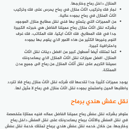
المنازل داخل رماح وخارجها.
نجار فك وتركيب اثاث منازل في رماح يحرص على فك وتركيب
اثاث المنازل في رماح بجوده عالية.
من المميزات التي يتمتع بها فني نقل مطابخ منازل الموجود
بشركه نقل اثاث منازل رماح عميلنا الفاضل هي خبرته الكبيرة
جدا في فك المطابخ، فك اثاث ايكيا، فك المكاتب، فك غرف
النوم وغيرها الكثير من هذه الامور الذي يقوم بها بجوده
واحترافية كبيرة.
كما تمتلك أيضا أسطول كبير من افضل دينات نقل اثاث
المنازل، افضل سيارات نقل اثاث المنازل الذي يساعدونك
عميلنا الكريم على نقل أثاث المنازل من رماح الى جميع مدن
المملكة.
يوجد مميزات كثيرة جدا تقدمها لك شركه نقل اثاث منازل رماح فلا تتردد
واطلبها الحين واستمتع بجوده نقل اثاث منازل في رماح لا مثيل لها.
نقل عفش هندي برماح
متوفر بشركه نقل عفش رماح عميلنا الفاضل عماله فنيه ممتازة متخصصة
في نقل العفش والاثاث برماح يساعدونك على نقل العفش داخل رماح
وخارجها، من خلال خدمه نقل عفش هندي برماح تمتلك خدمة نقل عفش