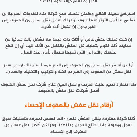
الخبر ولا تعلم كيف تقوم بذلك ؟
استرخي عميلنا الغالي وطمئن نفسك فمع شركة مكة للخدمات المنزلية لن
تعاني ابدأ من التوتر لأنها سوف توفر لك أفضل نقل عفش من الهفوف إلى
الخبر بدون إن تفعل أنت شيء.
إن كنت تمتلك عفش غالي أو أثاث ذات قيمة فلا تشغل بالك نهائيا عن
حمايته لأننا نقوم بتغليف كل العفش بالكامل من الألف للياء أي إن قطع
عفشك والأغراض التي تحبها ستظل بأمان عند النقل.
أما عن أسعار نقل عفش من الهفوف إلى الخبر فمعنا ستمتلك ارخص سعر
نقل عفش من الهفوف إلى الخبر مع الفك والتركيب والتغليف والضمان.
ماذا تنظر لا تضيع عليك الفرصة واتصل الحين على شركة نقل عفش الهفوف
أفضل شركات نقل عفش بالهفوف.
أرقام نقل عفش بالهفوف الإحساء
لأننا شركة محترفة بنقل العفش فنحن دائما نسعى لمعرفة متطلبات سوق
العمل ومعرفة ماذا يحتاج العميل منا لهذا نوفر لكم أفضل نقل عفش من
الهفوف إلى الإحساء.