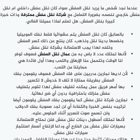
عندما نجد شخص ما يريد نقل العفش سواء كان نقل عفش داخلي ام نقل
عفش خارجي ننصحه بضرورة التعامل مع
شركة نقل عفش محترفة
وذات خبرة
كبيرة بنقل العفش، هل تعلم لماذا عميلنا الغالي.
بالسابق كان نقل العفش يتم عشوائيا فقط نفك الموبيليا
ونضعها بدينا نقل ونذهب، كان ينتج عن ذلك كسر العفش
وتلفه لهذا يجب الاستعانة بشركة نقل عفش.
لأنها تمتلك عدد لا باس به من
عمال نقل العفش
فسوف توفر
لنا الوقت وتتحمل عنا الإرهاق والتعب وهذا أول فائدة هي
حمايتنا من التعب.
لأن لديها نجارين مدربين على فك العفش فسوف يقومون بفك
العفش بطريقة ممتازة لا تلف لا خدوش لا تكسير.
بها أمهر فريق عمل يمكنه تغليف عفش لهذا تقوم بتغليف
عفش منزلك باحترافية بدون أي ضرر نهائيا.
نجارين شركة نقل عفش كما يقومون بفك العفش يقومون أيضا
تركيبه بنفس الخبرة والكفاءة أي لن تجد صعوبة بفك الدولاب
ولن تسمع صوت للسرير أثناء الجلوس عليه.
لأنها تمتلك أسطول دينات نقل عفش فلن نحتاج الاستعانة
بسيارات نقل عفش من الخارج أي وداعا لارتفاع أسعار استئجار
سيارات نقل عفش.
هناك مميزات كثيرة جدا جدا غير هذا عميلنا الفاضل، المميز بان