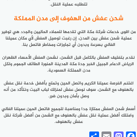
تتطلبه عملية النقل.
شحن عفش من الهفوف إلى مدن المملكة
من اقوى خدمات شركة مكة التي تقدمها للعملاء الحاليين والجدد هي توفير
عملية شحن عفش بين المدن، إن رغبت توصيل العفش لأي مكان عميلنا
الغالي بسرعة وبدون أي تجاوزات ومخاطر فاتصل بنا.
نقدم بتغليف العفش بالكامل قبل الشحن، نشحن العفش الأحساء الظهران
الرياض الدمام الجبيل الخبر جدة مكة المدينة المنورة الطائف الجموم ولكل
مدن المملكة السعودية.
اغتنم الفرصة عميلنا الكريم واتصل الحين وتمتع بأفضل خدمة نقل عفش
بالهفوف مع الشحن، سوف نوصل عفش لمنزلك لباب البيت ونتأكد من أنه
وصل بأمان وبدون ضرر.
أسعار شحن العفش ممتازة جدا ومناسبة للجميع فاتصل الحين عميلنا الغالي
وامتلك أفضل عملية نقل عفش بالهفوف مع الشحن من أفضل شركة نقل
عفش بالهفوف.
Share
Mastodon
Email
Facebook