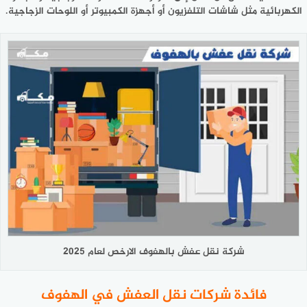
الكهربائية مثل شاشات التلفزيون أو أجهزة الكمبيوتر أو اللوحات الزجاجية.
شركة نقل عفش بالهفوف الارخص لعام 2025
فائدة شركات نقل العفش في الهفوف