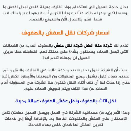
بحال حاجة العميل الى استخدام مواد تغليف معينة فنحن نبذل اقصى ما
بوسعنا لكي نوفر له ذلك، فتأكد عميلنا الكريم أنه لا يهمنا غير راحتك انت
فقط، فقم بالاتصال الأن واستمتع بالخدمة.
اسعار شركات نقل العفش بالهفوف
تقدم لك
شركة مكة افضل شركة نقل عفش
بالهفوف العديد من الضمانات
التي تجعل العملاء يطمئنون بشدة على ممتلكاتهم، فتعاملك معنا عزيزي
العميل لن يجعلك تندم ابدا.
حيث أن الشركة تعمل بحذر شديد وبدقة عالية في التغليف والنقل ويتم
تقديم ضمان كامل يشمل جميع المنقولات من الموبيليا والأجهزة الكهربائية
حتى إذا حدث لها أي تلف أثناء النقل فتكون هنا الشركة هي المسؤولة أمام
العملاء عن هذا التلف ويتم تعويض العملاء عليه.
نقل اثاث بالهفوف ونقل عفش الهفوف عمالة مدربة
وهذا الأمر يزيد من مصداقية الشركة في العمل ويجعل العميل مطمئن كامل
الاطمئنان على العفش والمنقولات الخاصة به، بالإضافة أيضًا إلى خدمات
تخزين العفش لها ضمان خاص بهذه الخدمة.