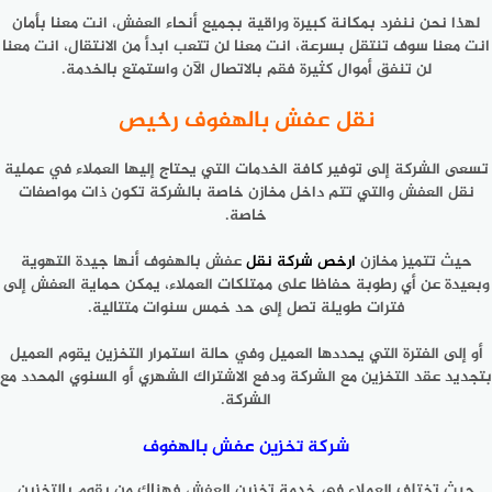
لهذا نحن ننفرد بمكانة كبيرة وراقية بجميع أنحاء العفش، انت معنا بأمان
انت معنا سوف تنتقل بسرعة، انت معنا لن تتعب ابدأ من الانتقال، انت معنا
لن تنفق أموال كثيرة فقم بالاتصال الآن واستمتع بالخدمة.
نقل عفش بالهفوف رخيص
تسعى الشركة إلى توفير كافة الخدمات التي يحتاج إليها العملاء في عملية
نقل العفش والتي تتم داخل مخازن خاصة بالشركة تكون ذات مواصفات
خاصة.
حيث تتميز مخازن
ارخص شركة نقل
عفش بالهفوف أنها جيدة التهوية
وبعيدة عن أي رطوبة حفاظا على ممتلكات العملاء، يمكن حماية العفش إلى
فترات طويلة تصل إلى حد خمس سنوات متتالية.
أو إلى الفترة التي يحددها العميل وفي حالة استمرار التخزين يقوم العميل
بتجديد عقد التخزين مع الشركة ودفع الاشتراك الشهري أو السنوي المحدد مع
الشركة.
شركة تخزين عفش بالهفوف
حيث تختلف العملاء في خدمة تخزين العفش فهناك من يقوم بالتخزين