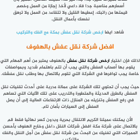
أسعارهم مناسبة جدا فلا داعي لأخذ إجازة من العمل وخصم
قيمتها من راتبك، إعطيها القليل ولا تتقاعد من العمل ولا ترهق
نفسك بأعمال النقل.
شاهد ايضا
ارخص شركة نقل عفش بمكة مع الفك والتركيب
افضل شركة نقل عفش بالهفوف
لذلك فإن اختيار
ارخص شركة نقل عفش
بالهفوف يعتبر من أهم المهام التي
يقوم بها أصحاب العفش والتي يجب أن تتم باهتمام شديد وبمواصفات
خاصة يجب توافرها في الشركة التي تقوم بالاتصال بها وطلب نقل عفشك.
حيث يجب أن تحتوي تلك الشركة على عمالة مدربة على أحدث تقنيات نقل
العفش بالطرق الحديثة والمتطورة والتدريب على تلك الآليات التي تساهم
في رفع العفش وتنزيله من المنازل ذات الارتفاعات العالية إلى أن يصل
العفش إلى السيارات بأمان تام.
الأن يمكنك عميلنا الكريم الانتقال بحرية وبدون كسر نهائيا فقط قم
بالاتصال على شركة مكة افضل شركات النقل داخل وخارج الهفوف بأحسن
المميزات التي تغنيك عن البحث عن شركة نقل عفش من أجل النقل والفك
والتركيب.