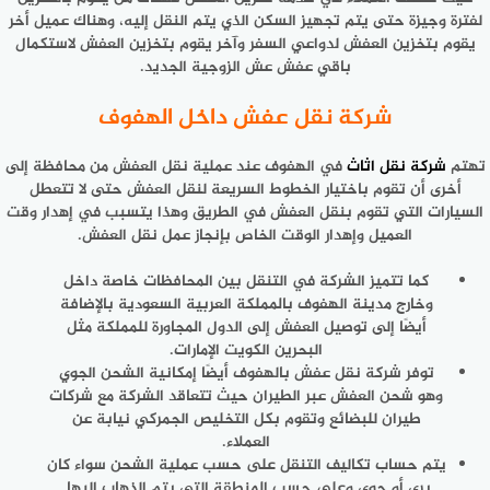
لفترة وجيزة حتى يتم تجهيز السكن الذي يتم النقل إليه، وهناك عميل أخر
يقوم بتخزين العفش لدواعي السفر وآخر يقوم بتخزين العفش لاستكمال
باقي عفش عش الزوجية الجديد.
شركة نقل عفش داخل الهفوف
تهتم
شركة نقل اثاث
في الهفوف عند عملية نقل العفش من محافظة إلى
أخرى أن تقوم باختيار الخطوط السريعة لنقل العفش حتى لا تتعطل
السيارات التي تقوم بنقل العفش في الطريق وهذا يتسبب في إهدار وقت
العميل وإهدار الوقت الخاص بإنجاز عمل نقل العفش.
كما تتميز الشركة في التنقل بين المحافظات خاصة داخل
وخارج مدينة الهفوف بالمملكة العربية السعودية بالإضافة
أيضًا إلى توصيل العفش إلى الدول المجاورة للمملكة مثل
البحرين الكويت الإمارات.
توفر شركة نقل عفش بالهفوف أيضًا إمكانية الشحن الجوي
وهو شحن العفش عبر الطيران حيث تتعاقد الشركة مع شركات
طيران للبضائع وتقوم بكل التخليص الجمركي نيابة عن
العملاء.
يتم حساب تكاليف التنقل على حسب عملية الشحن سواء كان
بري أو جوي وعلى حسب المنطقة التي يتم الذهاب إليها.