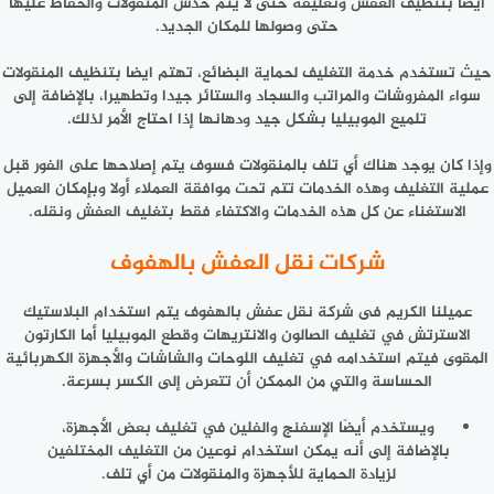
أيضًا بتنظيف العفش وتغليفه حتى لا يتم خدش المنقولات والحفاظ عليها
حتى وصولها للمكان الجديد.
حيث تستخدم خدمة التغليف لحماية البضائع، تهتم ايضا بتنظيف المنقولات
سواء المفروشات والمراتب والسجاد والستائر جيدا وتطهيرا، بالإضافة إلى
تلميع الموبيليا بشكل جيد ودهانها إذا احتاج الأمر لذلك.
وإذا كان يوجد هناك أي تلف بالمنقولات فسوف يتم إصلاحها على الفور قبل
عملية التغليف وهذه الخدمات تتم تحت موافقة العملاء أولا وبإمكان العميل
الاستغناء عن كل هذه الخدمات والاكتفاء فقط بتغليف العفش ونقله.
شركات نقل العفش بالهفوف
عميلنا الكريم فى شركة نقل عفش بالهفوف يتم استخدام البلاستيك
الاسترتش في تغليف الصالون والانتريهات وقطع الموبيليا أما الكارتون
المقوى فيتم استخدامه في تغليف اللوحات والشاشات والأجهزة الكهربائية
الحساسة والتي من الممكن أن تتعرض إلى الكسر بسرعة.
ويستخدم أيضًا الإسفنج والفلين في تغليف بعض الأجهزة،
بالإضافة إلى أنه يمكن استخدام نوعين من التغليف المختلفين
لزيادة الحماية للأجهزة والمنقولات من أي تلف.