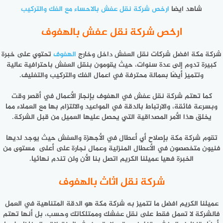
شاهد ايضا
ارخص شركة نقل عفش بالاحساء مع الفك والتركيب
ارخص شركة نقل عفش بالهفوف
شركة مكة افضل شركات نقل العفش داخل وخارج
الهفوف
تحتوي على خبرة
كبيرة تدوم إلى عدة سنوات، حيث يقومون بنقل العفش باحترافية عالية
وتتميز أيضًا بعمالة محترفة في اعمال الفك والتركيب والتغليف.
كما تهتم شركة نقل عفش في الهفوف بإنجاز الأعمال في أقصر وقت
وبسرعة فائقة، والارتباط بالدقة في المواعيد والالتزام بها مع العملاء مما
يخلق هذا الأمر المصداقية التي يحصل عليها العميل من قبل الشركة.
تقوم شركة مكة بإصلاح أي أعطال في الأجهزة والعفش حيث يوجد لديها
فنيون متخصصون في الأعطال المنزلية وعمال نجارة على أعلى مستوى من
الخبرة فهيا عميلنا الكريم اتصل بنا الأن ولن تندم نهائيا.
شركة نقل اثاث بالهفوف
عميلنا الكريم افضل ما تتميز به شركة مكة هو الدقة المتناهية في العمل
فالشركة لا تعمل فقط على نقل عفشك وممتلكاتك وحسب، بل أنها تهتم