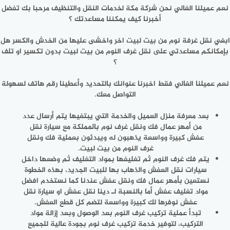
نعم عميلنا الغالي نحن شركة مكة لخدمات النقل والتنظيف مرحبا بك تفضل
أخبرنا كيف يمكننا مساعدتك ؟
ابغي نقل غرفة نوم من بيت لبيت اخر واخشى عليها من الخدش والكسر هل
بإمكانكم مساعدتي على نقل غرف النوم من بيت لبيت بدون تكسير او تلف
؟
نعم عميلنا الغالي فقط اخبرنا عنوانك بالتحديد وأعطينا رقم هاتف لسهولة
التواصل معك.
بعد معرفة منزل العميل والخدمة التي يبتغيها يتم أرسال عدد
من أمهر عمال فك ونقل غرف نوم بالمملكة مع سيارة نقل
عفش كبيرة وواسعة يذهبون له ويبدئون بعملية فك ونقل
غرف النوم من بيت لبيت.
يتم فك غرف النوم ثم تغليفها بمواد التغليف ثم وضعها داخل
سيارات نقل العفش والذهاب بها للبيت الجديد، بهذه الخطوة
نستعين بأمهر عمال فك ونقل عفش عندنا كما نستخدم افضل
مواد تغليف عفش أما بالنسبة لـ دينا نقل عفش او سيارة نقل
عفش نوفرها لك كبيرة وواسعة لتضم كل قطع العفش.
تبدأ عملية تركيب غرف النوم بعد الوصول وبعد إزالة مواد
التركيب، لتوفير خدمة تركيب غرف نوم بجودة عالية للجميع