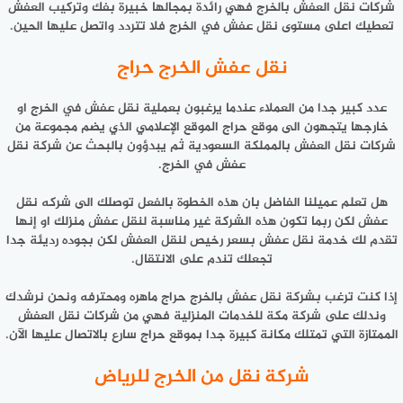
شركات نقل العفش بالخرج فهي رائدة بمجالها خبيرة بفك وتركيب العفش
تعطيك اعلى مستوى نقل عفش في الخرج فلا تتردد واتصل عليها الحين.
نقل عفش الخرج حراج
عدد كبير جدا من العملاء عندما يرغبون بعملية نقل عفش في الخرج او
خارجها يتجهون الى موقع حراج الموقع الإعلامي الذي يضم مجموعة من
شركات نقل العفش بالمملكة السعودية ثم يبدؤون بالبحث عن شركة نقل
عفش في الخرج.
هل تعلم عميلنا الفاضل بان هذه الخطوة بالفعل توصلك الى شركه نقل
عفش لكن ربما تكون هذه الشركة غير مناسبة لنقل عفش منزلك او إنها
تقدم لك خدمة نقل عفش بسعر رخيص لنقل العفش لكن بجوده رديئة جدا
تجعلك تندم على الانتقال.
إذا كنت ترغب بشركة نقل عفش بالخرج حراج ماهره ومحترفه ونحن نرشدك
وندلك على شركة مكة للخدمات المنزلية فهي من شركات نقل العفش
الممتازة التي تمتلك مكانة كبيرة جدا بموقع حراج سارع بالاتصال عليها الآن.
شركة نقل من الخرج للرياض