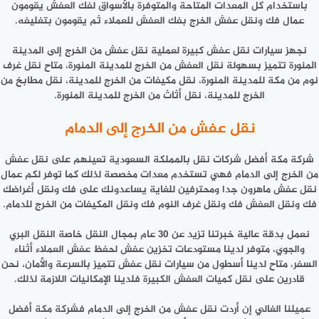
باستخدام كل المعدات المتاحة والمتوفرة بالأسواق لفك العفش يقومون
عمال فك ونقل عفش الخرج بفك العفش للعملاء ثم يقومون بتغليفه.
نجهز سيارات نقل عفش كبيرة لعملية نقل عفش من الخرج إلى المدينة
المنورة تتميز بسهولة نقل العفش من الخرج للمدينة المنورة، متاح نقل غرف
نوم من مكة للمدينة المنورة، نقل مكيفات من الخرج للمدينة، نقل مطابخ من
الخرج للمدينة، نقل أثاث من الخرج للمدينة المنورة.
نقل عفش من الخرج إلى الدمام
شركة مكة أفضل شركات نقل بالمملكة السعودية تعينهم على نقل عفش
من الخرج إلى الدمام فهي تستخدم معدات مخصصة لذلك كما توفر لكم عمال
نقل عفش ماهرون جدا ومحترفين للغاية يساعدونك على فك ونقل أغراضك
فك ونقل العفش فك ونقل غرف النوم فك ونقل المكيفات من الخرج للدمام.
نعمل بدقة عالية خبرتنا تزيد عن 30 عام بمجال النقل خاصة النقل البري
والجوي، متوفر لدينا مستودعات تخزين عفش لحفظ عفش العملاء أثناء
السفر، متاح لدينا أسطول من سيارات نقل عفش تتميز بالسرعة والأمان، نحن
قادرين على نقل كميات العفش الكبيرة فلدينا الإمكانيات اللازمة لذلك.
عميلنا الغالي إن أردت نقل عفش من الخرج إلى الدمام فشركة مكة أفضل