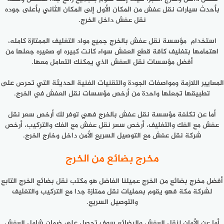
بأحدث سيارات نقل عفش من المكان الأول إلى المكان الثاني بأعلى جوده
نقل عفش داخل الخرج.
استخدام مؤسسة نقل عفش بالخرج جميع مواد التغليف الممتازة كامله،
اهتمامها بتغليف كافة قطع العفش سواء كانت كبيره او صغيره جعلها من
أفضل مؤسسات نقل العفش الذي يمكنك التعامل معها.
المعايير اللازمة ومواصفات الجودة والتقنيات الفنية الحديثة التي تحرص على
تطبيقها تجعلها واحدة من أرخص مؤسسات نقل العفش في الخرج.
أما عن تكلفة مؤسسة نقل عفش بالخرج فهي توفر لك أرخص سعر نقل
عفش مع الفك والتغليف، أرخص سعر نقل عفش مع الفك والتركيب، أرخص
شركة نقل عفش مع التوصيل السريع الأمن داخل وخارج الخرج.
مخرج بضائع من الخرج
أفضل مخرج بضائع من الخرج عميلنا الفاضل هو مكتب نقل بضائع الخرج التابع
لشركة مكة فهو يقوم بعمليات نقل ممتازة جدا مع التركيب والتغليف
والتوصيل السريع.
أما عن الأمان لنقل العفش والبضائع سوف تحصل على ضمان شامل العفش