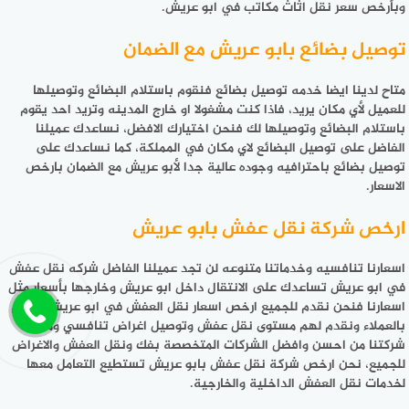
وبأرخص سعر نقل اثاث مكاتب في ابو عريش.
توصيل بضائع بابو عريش مع الضمان
متاح لدينا ايضا خدمه توصيل بضائع فنقوم باستلام البضائع وتوصيلها
للعميل لأي مكان يريد، فاذا كنت مشغولا او خارج المدينه وتريد احد يقوم
باستلام البضائع وتوصيلها لك فنحن اختيارك الافضل، نساعدك عميلنا
الفاضل على توصيل البضائع لاي مكان في المملكة، كما نساعدك على
توصيل بضائع باحترافيه وجوده عالية جدا لأبو عريش مع الضمان بارخص
الاسعار.
ارخص شركة نقل عفش بابو عريش
اسعارنا تنافسيه وخدماتنا متنوعه لن تجد عميلنا الفاضل شركه نقل عفش
في ابو عريش تساعدك على الانتقال داخل ابو عريش وخارجها بأسعار مثل
اسعارنا فنحن نقدم للجميع ارخص اسعار نقل العفش في ابو عريش، نهتم
بالعملاء ونقدم لهم مستوى نقل عفش وتوصيل اغراض تنافسي وممتاز،
شركتنا من احسن وافضل الشركات المتخصصة بفك ونقل العفش والاغراض
للجميع، نحن ارخص شركة نقل عفش بابو عريش تستطيع التعامل معها
لخدمات نقل العفش الداخلية والخارجية.