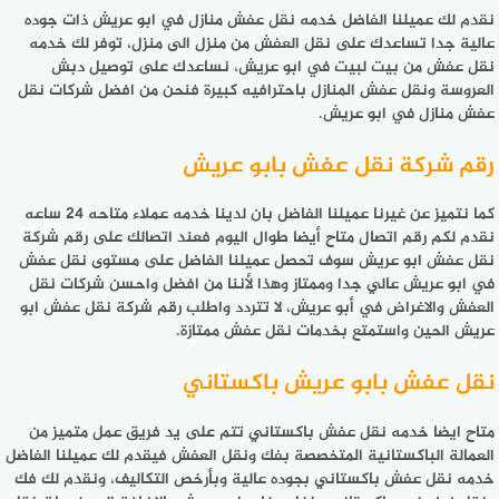
نقدم لك عميلنا الفاضل خدمه نقل عفش منازل في ابو عريش ذات جوده
عالية جدا تساعدك على نقل العفش من منزل الى منزل، توفر لك خدمه
نقل عفش من بيت لبيت في ابو عريش، نساعدك على توصيل دبش
العروسة ونقل عفش المنازل باحترافيه كبيرة فنحن من افضل شركات نقل
عفش منازل في ابو عريش.
رقم شركة نقل عفش بابو عريش
كما نتميز عن غيرنا عميلنا الفاضل بان لدينا خدمه عملاء متاحه 24 ساعه
نقدم لكم رقم اتصال متاح أيضا طوال اليوم فعند اتصالك على رقم شركة
نقل عفش ابو عريش سوف تحصل عميلنا الفاضل على مستوى نقل عفش
في ابو عريش عالي جدا وممتاز وهذا لأننا من افضل واحسن شركات نقل
العفش والاغراض في أبو عريش، لا تتردد واطلب رقم شركة نقل عفش ابو
عريش الحين واستمتع بخدمات نقل عفش ممتازة.
نقل عفش بابو عريش باكستاني
متاح ايضا خدمه نقل عفش باكستاني تتم على يد فريق عمل متميز من
العمالة الباكستانية المتخصصة بفك ونقل العفش فيقدم لك عميلنا الفاضل
خدمه نقل عفش باكستاني بجوده عالية وبأرخص التكاليف، ونقدم لك فك