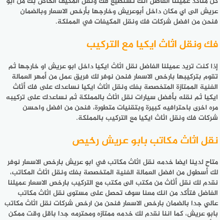
كن متأكد عميلنا الفاضل أنك تستطيع فك ونقل المكيف الخاص بك من ابو
عريش الى اي مكان داخل أبوعريش وخارجها بأرخص الاسعار وبالضمان
فنحن من افضل شركات فك ونقل المكيفات في المملكة.
فك ونقل اثاث ايكيا مع التركيب
إذا كنت تريد عميلنا الفاضل نقل اثاث ايكيا داخل ابو عريش او خارجها ثم
تقوم بتركيبها بارخص الاسعار فنحن نوفر لك فريق عمل من أمهر العمالة
الفنية الممتازة المتخصصة بفك ونقل اثاث ايكيا نساعدك على فك أثاث
ايكيا ثم نقله بأفضل سيارات نقل اثاث بالمملكة ثم نساعدك على تركيبه
مره اخرى باحترافيه كبيرة وبتقنيات متطورة، فنحن من افضل واحسن
شركات فك ونقل اثاث ايكيا مع التركيب بالمملكة.
نقل اثاث مكاتب بابو عريش رخيص
متاح لدينا ايضا خدمه نقل اثاث مكاتب في ابو عريش بارخص الاسعار نوفر
لك أسطول من افضل العمالة الفنية المتخصصة بفك ونقل اثاث المكاتب،
نقدم لك نقل أثاث من مكتب الى مكتب مع التركيب بارخص الاسعار عميلنا
الفاضل فتأكد من انك معنا سوف تحصل على مستوى نقل اثاث مكاتب
عالي جدا بالضمان بارخص الاسعار فنحن من ارخص شركات نقل اثاث مكاتب
بابو عريش، كما اننا نقدم لك خدمه ممتازه ومحترمه جدا باقل وقت ممكن