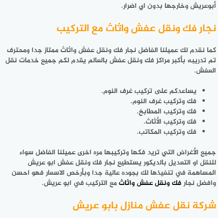
أبوعريش وخارجها بدون اي اضرار.
نجار فك ونقل عفش واثاث مع التركيب
كما نقدم لك عميلنا الفاضل نجار فك ونقل عفش واثاث ممتاز جدا ومحترف
تم تدريبه بأكبر مراكز فك ونقل عفش بالعالم يقدم لكم جميع خدمات نقل
العفش.
يساعدكم على تركيب غرف النوم.
فك وتركيب غرف النوم.
فك وتركيب المطابخ.
فك وتركيب الأثاث.
فك وتركيب المكاتب.
جميع الأغراض التي تريد فكها وتركيبها مره اخرى عميلنا الفاضل سواء
للنقل او التعديل بالديكور يستطيع نجار فك ونقل عفش ابو عريش
المساهمة في تنفيذها لك بجوده عالية جدا وبأرخص الاسعار فهو احسن
وافضل نجار
فك ونقل عفش واثاث
مع التركيب في ابو عريش.
شركة نقل عفش منازل بابو عريش