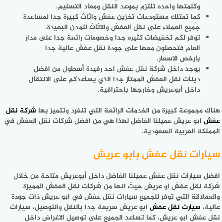
وكلمتها واحده تلتزم بموعد النقل ومعاد التسليم.
كما تمتلك مستودعات تخزين عفش واثاث كبيرة جدا لمساعدة
جميع العملاء على نقل العفش والاثاث للمدن البعيدة.
توفر لكم تخفيضات كثيره جدا وخصومات رائعة جدا على مدار
العام فتحصلون معها على جودة نقل عفش عالية جدا
بارخص الاسعار.
يوجد داخل شركة نقل عفش احد رفيدة أسطول من افضل
دينات نقل العفش الممتاز جدا الذي يساعدكم على الانتقال
داخل أبوعريش وخارجها باحترافية.
هناك مجموعة كبيرة من الخدمات الرائعة التي تنفرد وتتميز بها
شركة نقل
عفش
ابو عريش عميلنا الفاضل لهذا هي من افضل شركات نقل العفش في
المملكة العربية السعودية.
سيارات نقل عفش بابو عريش
افضل سيارات نقل عفش عميلنا الفاضل داخل أبوعريش متاحة من خلال
شركة نقل عفش او عريش حيث انها من شركات نقل العفش المميزة
والعملاقة التي توفر للجميع سيارات نقل عفش في ابو عريش ذات جودة
عالية،
سيارت نقل عفش
ابو عريش سريعة جدا بالنقل والتوصيل، سيارات
نقل عفش ابو عريش، كما تساعد الجميع على توصيل الاغراض داخل