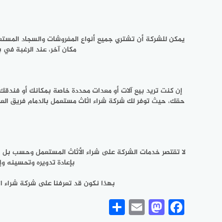
يمكن للشركة أن تشتري جميع أنواع المفروشات والسجاد المستع
مكان آخر، عند الرغبة في 
إن كنت تريد بيع آلات أو معدات محددة خاصة بمكانك أو فندقك 
حقك، حيث توفر لك شركة شراء اثاث مستعمل بالدمام فريق العمل
لا تقتصر خدمات الشركة على شراء الأثاث المستعمل وحسب بل يم
بإعادة تدويره وتحسينه وإ
بهذا نكون قد تعرفنا على
شركة شراء ا
Share
Mastodon
Email
Facebook