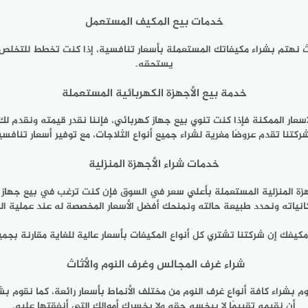
خدمات بيع المكيف المستعمل
حيث نهتم بشراء مكيفاتك المستعملة بأسعار تنافسية، إذا كنت تخطط للتخل
يستحقه.
خدمة بيع الأجهزة الكهربائية المستعملة
أسعار الممكنة فإذا كنت تنوي بيع جهاز كهربائي، فإننا نقدر قيمته ونقدم لك
نا تقدم عروضًا مغرية لشراء جميع أنواع الثلاجات، مع توفير أسعار تنافسية
خدمات شراء الأجهزة المنزلية
زة المنزلية المستعملة بأعلي سعر في السوق فإن كنت ترغب في بيع جهاز 
انياته ونحدد طبيعة حالته ونمنحك أفضل الأسعار المخصصة له عند عملية الب
فك إن شركتنا تشتري كل أنواع المكيفات بأسعار عالية للغاية مقارنة بجم
شراء غرف المجالس وغرف النوم والأثاث
م بشراء كافة أنواع غرف النوم من مختلف الأنماط بأسعار رائعة، كما نقوم بشر
أن نقيمه تقييمًا لا يبخسه حقه ولا يخسرك أموالك التي أنفقتها عليه.