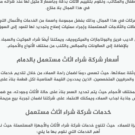
طفال والمكاتب، ونقوم بتقييم الأثاث بدقة وبأسعار لا مثيل لها عند شرائه من ع
في هذا المجال بلا منازع.
شركات في هذا المجال، وذلك بفضل مجموعة واسعة من الخدمات والأعمال التي
سالات والثلاجات المستعملة وإجراء عمليات إصلاح وتجديد لها لتعود إلى السو
لديب فريزر والبوتاجازات والميكروويف، ويمكننا أيضًا شراء الموكيت والسجا
بالإضافة إلى الصالونات والمجالس والكنب من مختلف الأنواع والأحجام.
أسعار شركة شراء اثاث مستعمل بالدمام
قة عملائها، حيث تسعى دومًا لضمان راحة العملاء من خلال تقديم خدمات عا
 والحرفيين المتخصصين، الذين يحددون القيمة المناسبة لكل قطعة بناءً على 
مختلف الأحجام حيث يتم تحديد السعر بناءً على حالة الأثاث وجودته، مع ضم
جاذبة لجذب العملاء ويمكنك الاعتماد على شركتنا لضمان تجربة بيع مريحة و
خدمات شركة شراء اثاث مستعمل
يزة للعملاء حيث تتنوع خدمات شركة شراء الأثاث والأجهزة المستعملة حيث ن
أهم الخدمات التي نقوم بها ما يلي: