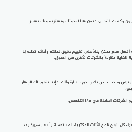
ص من مكيفك القديم، فنحن هنا لخدمتك ونشتريه منك بسعر
 أفضل سعر ممكن بناءً على تقييم دقيق لحالته وأدائه كذلك إذا
 للغاية مقارنةً بالشركات الأخرى في السوق.
منزلي محدد خاص بك وعدم خسارة مالك، فإننا نقيم لك الجهاز
يع.
يع الشركات العاملة في هذا التخصص.
اء كل أنواع قطع الأثاث المكتبية المستعملة بأسعار مميزة بعد