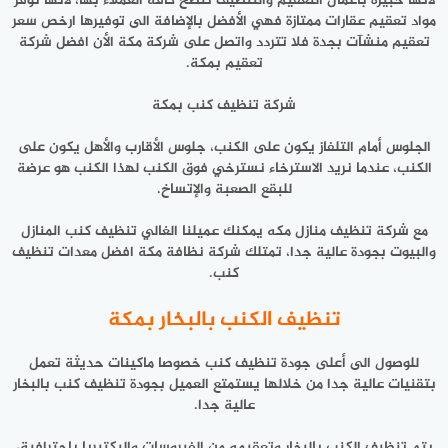
لأنها خبيرة بأعمال التعقيم والتنظيف ننصح كافة العملاء بها، لأنها توفر
مواد تعقيم عقارات ممتازة فهي الأفضل بالإضافة الى توفيرها ارخص سعر
تعقيم منشآت بجدة فلا تتردد واتصل على شركة مكة الأن افضل شركة
تعقيم بمكة.
شركة تنظيف كنب بمكة
الجلوس أمام التلفاز يكون على الكنب، جلوس الأقارب والأهل يكون على
الكنب، عندما نريد الاسترخاء نسترخي فوق الكنب لهذا الكنب هو عرضة
للبقع الصعبة والإتساخ.
مع شركة تنظيف منازل مكه يمكنك عميلنا الغالي تنظيف كنب المنازل
والبيوت بجودة عالية جدا، تمتلك شركة نظافة مكة افضل معدات تنظيف
كنب.
تنظيف الكنب بالبخار بمكة
للوصول الى أعلى جودة تنظيف كنب خصوصا ماكينات حديثة تعمل
بتقنيات عالية جدا من خلالها يستمتع العميل بجودة تنظيف كنب بالبخار
عالية جدا.
يتم تنظيف الكنب بالبخار وتعقيمه من الفيروسات والبكتيريا باحترافية،