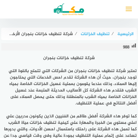
لتجاوز
لى
لمحتوى
الرئيسية
⁄
تنظيف الخزانات
⁄
شركة تنظيف خزانات بنجران الأرخص عام ٢٠٢٥ مكة لتنظيف الخزانات
988
شركة تنظيف خزانات بنجران
تعتبر شركة تنظيف خزانات بنجران من الشركات التي تتمتع بالقوة التي
توجد بنجران، حيث أن هذه الشركة تقدم احس الخدمات التي يحتاجون
إليها العملاء، وذلك عندما يقومون بعملية غسيل الخزانات الخاصة بمياه
الشرب فتقدم هذه الشركة كل الأساليب الحديثة المتبعة عند غسيل
الخزانات الخاصة بمياه الشرب بالمنطقة وذلك حتى يحصل العملاء على
أفضل النتائج في عملية التنظيف.
كما توفر هذه الشركة أفضل طاقم من الفنيين الذين يكونون مدربين علي
اعلي مستوي من الخبرة والمهارة علي كيفية تنظيف خزانات مياة الشرب
كما تعمل هذه الشركة على راحتك باستعمال احسن الأدوات، والتي بدورها
تساعد على إتمام عملية التنظيف بجودة عالية وفي وقت قياسي جدا عن