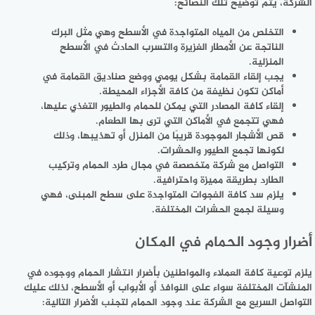
الشركة، يتم توضيح تلك النصائح:
التخلص من المياه المتواجدة في الأسطح وهي مثل البرك
الناتجة عن الأمطار الغزيرة والتسرب الحادث في الأسطح
المنزلية.
يجب إلقاء القمامة بشكل يومي ووضع صناديق القمامة في
أماكن تكون نظيفة من كافة الأجزاء المحيطة.
إلقاء كافة المصادر التي يمكن للحمام والطيور التغذي عليها،
فهي تتجمع في الأماكن التي ترى بها الطعام.
قص الأشجار الموجودة قريبًا من المنزل أو تهذيبها، وذلك
لكونها تجمع الطيور والحشرات.
التواصل مع شركة متخصصة في مجال طرد الحمام وتركيب
الطارد بطريقة مميزة واحترافية.
يلزم سد كافة الفجوات المتواجدة على سطح المبنى، فهي
وسيلة لجمع الحشرات المختلفة.
أضرار وجود الحمام في المكان
يلزم توعية كافة العملاء والمواطنين بأضرار انتشار الحمام ووجوده في
المنشآت المختلفة سواء على النوافذ أو الأبواب أو الأسطح، لذلك عليك
التواصل السريع مع الشركة عند وجود الحمام لتجنب الأضرار التالية: