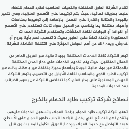
تقدم الشركة الطرق المختلفة والكميات المناسبة لطارد الحمام للقضاء
عليها بطريقة نهائية، حيث يتم تركيبها على الأسطح المنزلية، وهي تتميز
بالجودة والمتانة والقدرة على التحمل، بالإضافة إلى توفيرها بمقاسات
وأحجام مختلفة بما يتناسب مع العميل سواء كانت تستخدم على الأسطح
أو النوافذ أو البوابات لكافة المنشآت، وتستخدم الشركة المعدات
المستوردة والآمنة تمامًا على الطيور بحيث لا تتسبب لهم بأية جروح أو
خدوش، ويعد ذلك من أهم العوامل المؤثرة على التكلفة الشاملة للشركة.
توفر الشركة كافة الخدمات المختلفة بجودة عالية عبر الفريق الماهر من
العمال المتقنين، حيث يتم تقديم الخدمات على مدار المدن المختلفة
بالمملكة عبر مواد عالية الجودة وبأسعار مميزة وتكلفة غير باهظة، وذلك عبر
تركيب الطارد القوي والمناسب لكافة الأذواق من التصميم، وتوفر الشركة
العروض المستمرة على مدار العام، كما تتغاضى الشركة عن رسوم الضرائب
بعد الخدمات المقدمة.
نصائح شركة تركيب طارد الحمام بالخرج
تهتم شركة تركيب طارد الحمام براحة العملاء وتسهيل الخدمات عليهم،
وتقدم لهم النصائح التي يفضل اتباعها لتجنب ظهور الحمام على الأسطح،
فبعد التواصل مع خدمة العملاء وإحضار الفريق الكامل للمعاينة من قبل