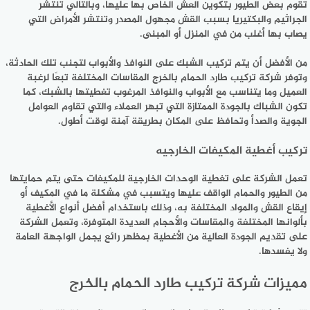
تقوم بعض الطيور بتكوين العش الخاص بها عليها، وبالتالي تنتشر
الجراثيم والبكتيريا بسبب القش مجهول المصدر وتنتشر الأمراض التي
يصاب بها أغلب من في المنزل أو المبنى.
من الأفضل أن يتم تركيب الشبك على النوافذ والأبواب لتجنب تلك الحادثة،
وتوفر شركة تركيب طارد الحمام بالخرج المقاسات المختلفة تبعًا لرغبة
العميل وما يتناسب مع الأبواب والنوافذ المرغوب تغطيتها بالشبك، كما
تكون الشباك بالجودة الممتازة التي تبهر العملاء والتي تقاوم العوامل
الجوية والصدأ وتحافظ على المكان بطريقة آمنة لوقت أطول.
تركيب أغطية المكيفات الخارجيه
تعمل الشركة على تغطية الوحدات الخارجية للمكيفات حتى يتم حمايتها
من الطيور والحمام الواقف عليها ويتسبب في مشكلة ما في المكيف أو
إيقاع القش والمواد المختلفة به، وذلك باستخدام أفضل أنواع الأغطية
بألوانها المختلفة والمقاسات والأحجام العديدة المتوفرة، وتعمل الشركة
على تقديم الجودة العالية من الأغطية بمظهر رائع يجمل الواجهة العامة
ولا يفسدها.
مميزات شركة تركيب طارد الحمام بالخرج