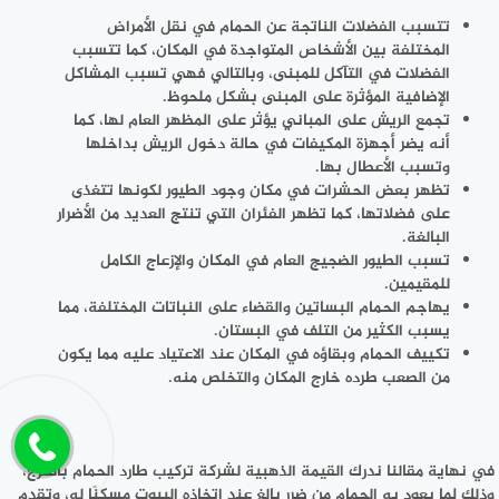
تتسبب الفضلات الناتجة عن الحمام في نقل الأمراض
المختلفة بين الأشخاص المتواجدة في المكان، كما تتسبب
الفضلات في التآكل للمبنى، وبالتالي فهي تسبب المشاكل
الإضافية المؤثرة على المبنى بشكل ملحوظ.
تجمع الريش على المباني يؤثر على المظهر العام لها، كما
أنه يضر أجهزة المكيفات في حالة دخول الريش بداخلها
وتسبب الأعطال بها.
تظهر بعض الحشرات في مكان وجود الطيور لكونها تتغذى
على فضلاتها، كما تظهر الفئران التي تنتج العديد من الأضرار
البالغة.
تسبب الطيور الضجيج العام في المكان والإزعاج الكامل
للمقيمين.
يهاجم الحمام البساتين والقضاء على النباتات المختلفة، مما
يسبب الكثير من التلف في البستان.
تكييف الحمام وبقاؤه في المكان عند الاعتياد عليه مما يكون
من الصعب طرده خارج المكان والتخلص منه.
في نهاية مقالنا ندرك القيمة الذهبية لشركة تركيب طارد الحمام بالخرج،
وذلك لما يعود به الحمام من ضرر بالغ عند اتخاذه البيوت مسكنًا له، وتقدم