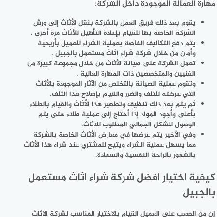
مهارة العمالة الموجودة داخل الشركة:
يقوم بعد ذلك فريق العمل بالشركة بنقل الأثاث إلى ورش
الشركة الخاصة بها للقيام بإعادة التأهيل للأثاث مرة أخرى .
يتم دفع التكاليف الخاصة بعملية الشراء للعميل بأريحية
وأمان من خلال شركة شراء اثاث مستعمل بالجبيل .
تعمل الشركة على صيانة الأثاث من خلال مجموعة كبيرة من
الفنيين والمتخصصين ذات المهارة العالية .
وتقوم عملية الصيانة بالتخلص من الآثار الموجودة بالأثاث
التي عرضته للتلف والضرر والقيام بإصلاح هذا التلف.
ثم يتم بعد ذلك تنظيف وتطهير هذا الأثاث والقيام بالطلاء
بأعلى وأجود المواد إذا أحتاج إلى عملية طلاء حتى يتم
الوصول للشكل الجمالي المطلوب للاثاث.
وفي الأخير يتم عرضها في معارض الأثاث الخاصة بالشركة
مما يسهل عملية الشراء ويتيح للمشتري عند شراء هذا الأثاث
بالشعور بالراحة النفسية والسعادة.
كيفية اختيار افضل شركة شراء اثاث مستعمل
بالجبيل
إن من الصعب على العميل القيام بالاختيار المناسب لشركة الاثاث