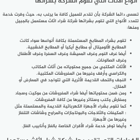
أنواع الأثاث التي تقوم الشركة بشرائها
تسعى دائما الشركة بأن تقدم للعميل كافة ما يرغب به، حيث وفرت خدمة
تتعدد الأنواع التي تقوم بشرائها شركة شراء اثاث مستعمل بالجبيل
ومنها:
تقوم بشراء المطابخ المستعملة بكافة أنواعها سواء كانت
المطابخ الألوميتال أو مطابخ أيكيا أو المطابخ الخشبية.
أيضا غرف النوم وغرف المعيشة وغرف السفرة وغرف الأطفال
وغرف الصالونات.
الأثاث المكتبي من جميع محتوياته من أثاث المكاتب
والكراسي وأرفف وغيرها من المفروشات المكتبية.
النجف والتحف القديمة الأثرية التي تتواجد في المعارض أو
المنازل.
ومن ضمن محتوياتها أيضا شراء المفروشات من موكيت وسجاد
ومفارش وكنب وستائر وغيرها من كافة المفروشات.
كما تقوم بشراء الأجهزة الكهربائية القديمة والمستعملة مثل
: المكيفات والثلاجات والبوتاجازات والمراوح وشاشات التلفاز
وغيرها من الأجهزة.
وأيضا توفر خدمة شراء الأفران الخاصة بالغاز وأنابيب الغاز.