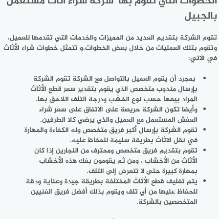
الخطوات التي تقوم بها شركة شراء اثاث مستعمل
بالجبيل
تقوم الشركة بتقديم العديد من المميزات والخدمات التي تقدمها للعميل،
وتقوم بتلك العمليات من خلال بعض الخطوات،و تتمثل خطوات شراء الأثاث
في الآتي:
بمجرد أن يقوم العميل بالتواصل مع الشركة تقوم الشركة
بإرسال مندوب متخصص الذي يقوم بتقدير سعر قطع الأثاث
المراد بيعها حسب نوع الخشب ودرجة التلف اللاحق بها.
وأيضا تكون الشركة حريصة على الاتفاق على سعر شراء
العفش المستعمل مع العميل والذي يرضي كلا الطرفين.
تقوم الشركة بإرسال أكبر فريق متخصص وله الكفاءة والمهارة
في نقل الاثاث بطريقة سليمة للحفاظ عليه.
تقوم بتقديم فريق متخصص ومحترف من النجارين إذا كان
الأثاث من الأخشاب ، ومن ثم يقومون بفك هذه الأخشاب
بمهارة كبيرة حتى لا تتعرض إلى التلف.
يتم تغليف قطع الأثاث المختلفة بطريقة جيدة وعناية ودقة
للحفاظ عليها من أي تلف ويقوم بذلك أفضل فريق الفنيين
المتخصصين بالشركة.