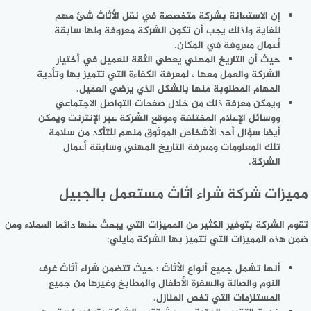
إن الاستعانة بشركة متخصصة في نقل الأثاث شئ مهم
للغاية ولذلك يجب أن تكون الشركة معروفة ولها سابقة
أعمال معروفة في المكان.
حيث أن التاريخ المهني يعطي الثقة للعميل في أختيار
الشركة والعمل معها ، لمعرفة الكفاءة التي تتميز بها وتأدية
المهام المطلوبة منها بالشكل الذي يرضي العميل.
ويمكن معرفة ذلك من خلال صفحات التواصل الاجتماعي
ووسائل الإعلام المختلفة وموقع الشركة عبر الإنترنت ويمكن
أيضا سؤال أحد الأشخاص الموثوق منهم للتأكد من سلامة
تلك المعلومات ومعرفة التاريخ المهني وسابقة أعمال
الشركة.
مميزات شركة شراء اثاث مستعمل بالجبيل
تقوم الشركة بتوفير الكثير من المميزات التي يبحث عنها دائما العملاء ومن
ضمن هذه المميزات التي تتميز بها الشركة مايلي:
أنها تشمل جميع أنواع الأثاث : حيث تتضمن شراء أثاث غرف
النوم والصالة والسفرة الأطفال والمطابخ وغيرها من جميع
المستلزمات التي تخص المنازل.