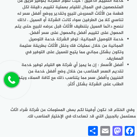
خدمة التقييم الدقيق : حيث تقوم الشركة بتوفير فريق من
المتخصصين في المجال للقيام بعملية تقييم دقيقة لكل
قطعة من الأثاث المعروض للبيع وتقدير ووضع أفضل سعر له
تناسي كلا من الطرفين سواء كانت الشركة أو العميل ، لذلك
ننصح دائما العميل بتنظيف الأثاث قبل عرضه للبيع حتى يتم
الحصول على تقييم أفضل والحصول على سعر أفضل.
خدمة التوصيل المجانية: توفر الشركة خدمة التوصيل
المجانية من خلال عمليات فك ونقل الأثاث بطريقة سليمة
وتكون بشكل مجاني مما يتيح للعميل على التوفير في
المصاريف.
أفضل الأسعار : إن ما يميز أي شركة هو القيام توفير خدمة
تقديم السعر المناسب من خلال وضع أفضل خدمة من
الفنيين وأفضل سعر مما يتناسب ذلك مع كافة العملاء ويتم
الطلب على الشركة بشكل أكثر.
وفي الختام قد نكون أوفينا لكم بعض المعلومات عن شركة شراء اثاث
مستعمل بالجبيل التي قد تساعدك في الإختيار المناسب لك.
Share
Mastodon
Email
Facebook