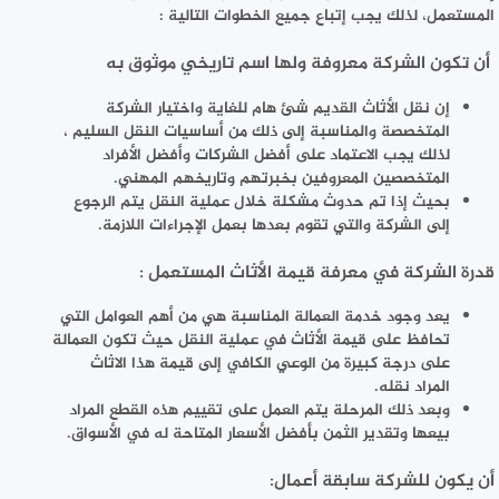
المستعمل، لذلك يجب إتباع جميع الخطوات التالية :
أن تكون الشركة معروفة ولها اسم تاريخي موثوق به
إن نقل الأثاث القديم شئ هام للغاية واختيار الشركة
المتخصصة والمناسبة إلى ذلك من أساسيات النقل السليم ،
لذلك يجب الاعتماد على أفضل الشركات وأفضل الأفراد
المتخصصين المعروفين بخبرتهم وتاريخهم المهني.
بحيث إذا تم حدوث مشكلة خلال عملية النقل يتم الرجوع
إلى الشركة والتي تقوم بعدها بعمل الإجراءات اللازمة.
قدرة الشركة في معرفة قيمة الأثاث المستعمل :
يعد وجود خدمة العمالة المناسبة هي من أهم العوامل التي
تحافظ على قيمة الأثاث في عملية النقل حيث تكون العمالة
على درجة كبيرة من الوعي الكافي إلى قيمة هذا الاثاث
المراد نقله.
وبعد ذلك المرحلة يتم العمل على تقييم هذه القطع المراد
بيعها وتقدير الثمن بأفضل الأسعار المتاحة له في الأسواق.
أن يكون للشركة سابقة أعمال: