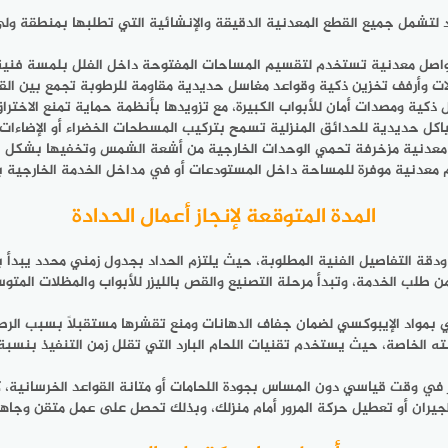
د لتشمل جميع القطع المعدنية الدقيقة والإنشائية التي تطلبها بمنطقة ولى
واصل معدنية تستخدم لتقسيم المساحات المفتوحة داخل الفلل بلمسة فنية
ت وأرفف تخزين ذكية وقواعد مغاسل حديدية مقاومة للرطوبة تجمع بين القوة
 ذكية ومصدات أمان للأبواب الكبيرة، مع تزويدها بأنظمة حماية تمنع الاختراق
كل حديدية للحدائق المنزلية تسمح بتركيب المسطحات الخضراء أو الإضاءات 
معدنية مزخرفة تحمي الوحدات الخارجية من أشعة الشمس وتخفيها بشكل 
 معدنية موفرة للمساحة داخل المستودعات أو في مداخل الخدمة الخارجية ب
المدة المتوقعة لإنجاز أعمال الحدادة
 ودقة التفاصيل الفنية المطلوبة، حيث يلتزم الحداد بجدول زمني محدد يبدأ
بمواد الإيبوكسي لضمان جفاف الدهانات ومنع تقشرها مستقبلاً بسبب الرطوبة
حيث يستخدم تقنيات اللحام البارد التي تقلل زمن التنفيذ بنسبة 30% مقارنة بالطرق التقليدية
 في وقت قياسي دون المساس بجودة اللحامات أو متانة القواعد الخرسانية،
لجيران أو تعطيل حركة المرور أمام منزلك، وبذلك تحصل على عمل متقن وجاهز 