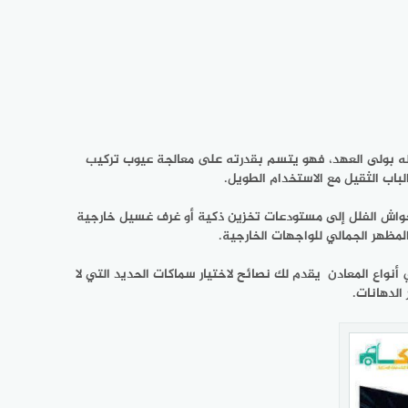
نزله بولى العهد، فهو يتسم بقدرته على معالجة عيوب تركيب
باب الثقيل مع الاستخدام الطويل.
أحواش الفلل إلى مستودعات تخزين ذكية أو غرف غسيل خارجية
مظهر الجمالي للواجهات الخارجية.
نواع المعادن يقدم لك نصائح لاختيار سماكات الحديد التي لا
الدهانات.