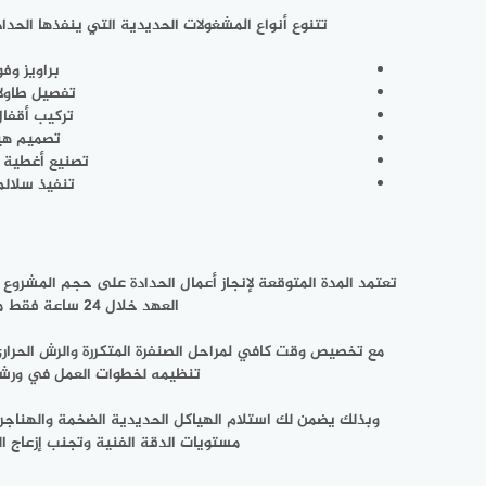
تتنوع أنواع المشغولات الحديدية التي ينفذها الحدا
براويز وف
تفصيل طاولا
تركيب أقفال
تصميم هيا
تصنيع أغطية 
تنفيذ سلالم
تعتمد المدة المتوقعة لإنجاز أعمال الحدادة على حجم المشروع
العهد خلال 24 ساعة فقط من طلب الخدمة، وتبدأ مرحلة التصنيع والقص بالليزر للأبواب والمظلات المتوسطة في غضون 5 أيام عمل.
مع تخصيص وقت كافي لمراحل الصنفرة المتكررة والرش الحراري 
تنظيمه لخطوات العمل في ورشته الخاصة، 
وبذلك يضمن لك استلام الهياكل الحديدية الضخمة والهناجر
مستويات الدقة الفنية وتجنب إزعاج ا