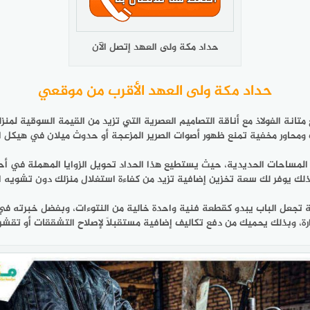
حداد مكة ولى العهد إتصل الآن
حداد مكة ولى العهد الأقرب من موقعي
انة الفولاذ مع أناقة التصاميم العصرية التي تزيد من القيمة السوقية لم
 ومحاور مخفية تمنع ظهور أصوات الصرير المزعجة أو حدوث ميلان في هيكل ال
 المساحات الحديدية، حيث يستطيع هذا الحداد تحويل الزوايا المهملة في 
ذلك يوفر لك سعة تخزين إضافية تزيد من كفاءة استغلال منزلك دون تشويه ال
ة تجعل الباب يبدو كقطعة فنية واحدة خالية من النتوءات، وبفضل خبرته في أ
رارة، وبذلك يحميك من دفع تكاليف إضافية مستقبلاً لإصلاح التشققات أو تقشر 