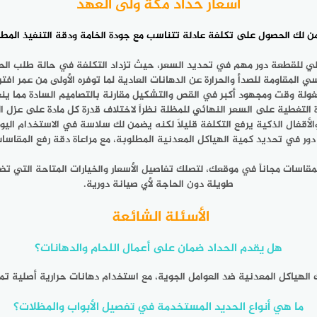
أسعار حداد مكة ولى العهد
ن لك الحصول على تكلفة عادلة تتناسب مع جودة الخامة ودقة التنفيذ المطل
لي للقطعة دور مهم في تحديد السعر، حيث تزداد التكلفة في حالة طلب الحديد
ي المقاومة للصدأ والحرارة عن الدهانات العادية لما توفره الأولى من عمر ا
شغولة وقت ومجهود أكبر في القص والتشكيل مقارنة بالتصاميم السادة مما ين
ة التغطية على السعر النهائي للمظلة نظراً لاختلاف قدرة كل مادة على عزل الحر
والأقفال الذكية يرفع التكلفة قليلاً لكنه يضمن لك سلاسة في الاستخدام الي
 دور في تحديد كمية الهياكل المعدنية المطلوبة، مع مراعاة دقة رفع المقاس
مقاسات مجاناً في موقعك، لتصلك تفاصيل الأسعار والخيارات المتاحة التي 
طويلة دون الحاجة لأي صيانة دورية.
الأسئلة الشائعة
هل يقدم الحداد ضمان على أعمال اللحام والدهانات؟
لهياكل المعدنية ضد العوامل الجوية، مع استخدام دهانات حرارية أصلية تمنع
ما هي أنواع الحديد المستخدمة في تفصيل الأبواب والمظلات؟