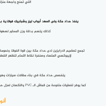
التي تمنح واجهة منزل
ينفذ
حداد مكة ولى العهد
أبواب ليزر وشبابيك فولاذية ب
كذلك يتسم بدقة وزن المحاور لسهولة 
تجمع
تصاميم الدرابزين
لدى حداد مكة بين قوة الفولاذ ونعومة 
لإيبوكسي الملساء وصنفرة نقاط اللحام لتظهر القط
يتخصص
حداد مكة
في بناء مظلات سيارات وهياكل
كما يوفر تغطيات متنوعة من قماش الـ PVC واللكسان لعزل حرارة الشمس والأمطار بذكاء، وبذلك
أنو