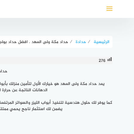
لتجاوز
لى
لمحتوى
الرئيسية
⁄
حدادة
⁄
حداد مكة ولى العهد . افضل حداد بولي العهد 0549047568 
276
حداد
يعد
حداد مكة ولى العهد
هو خيارك الأول لتأمين منزلك بأب
الدهانات الناتجة عن حرارة 
كما يوفر لك حلول هندسية لتنفيذ أبواب الليزر والسواتر المرتفعة
يضمن لك استثمار ناجح يحمي ممتلك