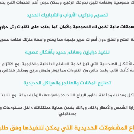
ك خصوصية وفخامة تليق بذوقك الرفيع، ويمكن عرض أهم الخدمات التي يقدمه
تصميم وتركيب الأبواب والشبابيك الحديد
سماكات عالية تضمن لك الخصوصية والأمان، كما يعتمد على تقنيات رش حراري 
الفتح والغلق دون أصوات صرير مزعجة مما يمنح واجهة منزلك فخامة عصرية وا
تنفيذ درابزين وسلالم حديد بأشكال عصرية
الأشكال الهندسية التي تبرز فخامة السلالم الداخلية والخارجية، مع الالتز
عة كأنها قالب واحد خالي من النتوءات مما يوفر ملمس مريح ومظهر فندقي 
تصنيع المظلات والهناجر والهياكل الحديدية
 معدنية مجلفنة تقاوم الرياح الشديدة والعواصف الرملية بمكة، مع تثبيت قو
يضمن حماية ممتلكاتك داخل مستودعات وهنا
مستقبلي.
اع المشغولات الحديدية التي يمكن تنفيذها وفق طل