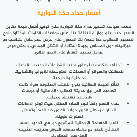
أسعار حداد مكة النوارية
تعتمد سياسة تسعير حداد مكة النوارية على توفير أفضل قيمة مقابل
السعر، حيث يتم موازنة التكلفة بناء على مواصفات الخامات المختارة ونوع
التصميم المطلوب مما يضمن لك الحصول على عرض سعر عادل يتناسب مع
ميزانيتك دون المساس بجودة المتانة أو الشكل الجمالي، ويمكن عرض
عوامل تحديد الأسعار على النحو التالي:
تختلف التكلفة بناء على اختيار القطاعات الحديدية الثقيلة
للمظلات والسواتر أو السماكات المتوسطة للأبواب والشبابيك
الداخلية والخارجية.
تتأثر القيمة النهائية بنوع النقشة المطلوبة سواء كانت
تصاميم قص ليزر حديثة تتطلب دقة عالية أو مربعات
هندسية بسيطة وعملية.
يحدد السعر وفقاً لنوع الطلاء المختار، حيث توفر الدهانات
الحرارية ودهان الفرن حماية قصوى ضد الصدأ وتعيش
لسنوات طويلة.
تلعب المساحة الإجمالية للمشروع دور في تحديد السعر
النهائي للمتر، مع مراعاة صعوبة الموقع وطريقة التثبيت
الهندسي المطلوبة.