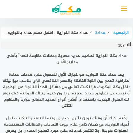
لتجاوز
لى
لمحتوى
الرئيسية
⁄
حدادة
⁄
حداد مكة النوارية . افضل معلم حداد بالنواريه 0549047568 مكة للحدادة
307
حداد مكة النوارية تصاميم حديد عصرية ومظلات مقاومة للصدأ بأعلى
معايير الأمان
يعد حداد مكة النوارية هو خيارك الأول للحصول على خدمات حدادة
احترافية تجمع بين القوة الفائقة والسعر التنافسي الذي يناسب ميزانيتك
داخل مكة المكرمة، فإذا كنت تعاني من مشاكل الصدأ الناتجة عن الرطوبة
أو تبحث عن تصاميم حديد عصرية تزيد من قيمة منزلك الجمالية فهو يوفر
لك الحلول الجذرية باستخدام أفضل أنواع الحديد المعالج حرارياً والمقاوم
للتآكل.
ولأنه يدرك أن وقتك ثمين يلتزم بجداول زمنية للتنفيذ والتركيب داخل
أحياء النوارية، مع ضمان كامل على جودة اللحامات والدهانات المستخدمة
لسنوات طويلة، ولا تقتصر خدماته على مجرد تصنيع المعادن بل يحرص