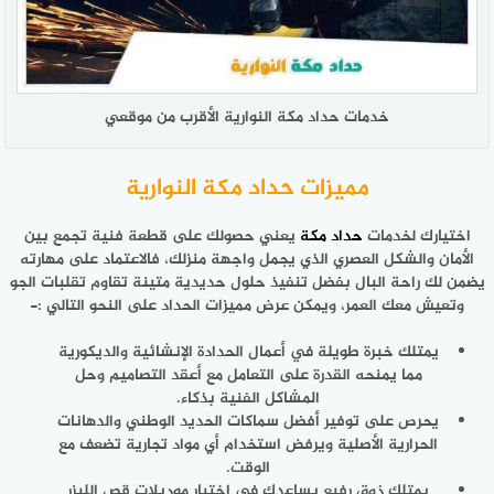
خدمات حداد مكة النوارية الأقرب من موقعي
مميزات حداد مكة النوارية
اختيارك لخدمات
حداد مكة
يعني حصولك على قطعة فنية تجمع بين
الأمان والشكل العصري الذي يجمل واجهة منزلك، فالاعتماد على مهارته
يضمن لك راحة البال بفضل تنفيذ حلول حديدية متينة تقاوم تقلبات الجو
وتعيش معك العمر، ويمكن عرض مميزات الحداد على النحو التالي :-
يمتلك خبرة طويلة في أعمال الحدادة الإنشائية والديكورية
مما يمنحه القدرة على التعامل مع أعقد التصاميم وحل
المشاكل الفنية بذكاء.
يحرص على توفير أفضل سماكات الحديد الوطني والدهانات
الحرارية الأصلية ويرفض استخدام أي مواد تجارية تضعف مع
الوقت.
يمتلك ذوق رفيع يساعدك في اختيار موديلات قص الليزر