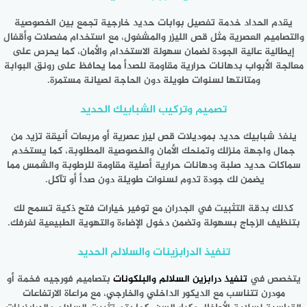
يقدم الحداد خدمة تفصيل بوابات حديد خارجية تجمع بين الخصوصية
والتصاميم العصرية مثل قص الليزر والمشغول، مع استخدام مفصلات وأقفال
إيطالية عالية الجودة لضمان سهولة الاستخدام والأمان، كما يحرص على
معالجة الأبواب بدهانات حرارية مقاومة للصدأ مما يحافظ على رونق البوابة
ومتانتها لسنوات طويلة دون الحاجة لصيانة مستمرة
.
تصميم وتركيب الشبابيك الحديد
ينفذ شبابيك حديد بموديلات قص ليزر عصرية أو مربعات أنيقة تزيد من
جمال واجهة منزلك وتمنحك الأمان والخصوصية المطلوبة، كما يستخدم
سماكات حديد صلبة ودهانات حرارية أصلية مقاومة للرطوبة والشمس مما
يضمن لك جودة تدوم لسنوات طويلة دون صدأ أو تآكل.
كذلك بدقة التثبيت في الجدران مع توفير خيارات فتح ذكية تسمح لك
بتنظيف الزجاج بسهولة وتضمن دخول الإضاءة والتهوية الطبيعية لغرفك.
تنفيذ الدرابزينات والسلالم الحديد
يتخصص في
تنفيذ درابزين السلالم والبلكونات
بتصاميم فورجيه فخمة أو
مودرن تتناسب مع الديكور الداخلي والخارجي، مع مراعاة الارتفاعات