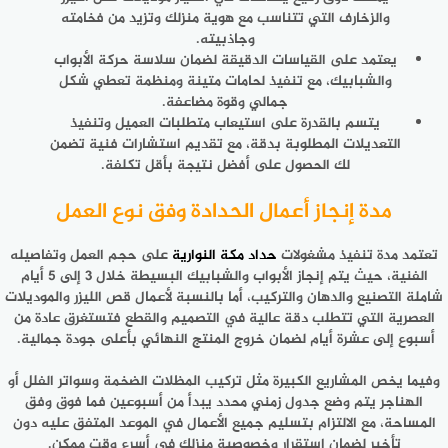
والزخارف التي تتناسب مع هوية منزلك وتزيد من فخامته
وجاذبيته.
يعتمد على القياسات الدقيقة لضمان سلاسة حركة الأبواب
والشبابيك، مع تنفيذ لحامات متينة ومنظمة تعطي شكل
جمالي وقوة مضاعفة.
يتسم بالقدرة على استيعاب متطلبات العميل وتنفيذ
التعديلات المطلوبة بدقة، مع تقديم استشارات فنية تضمن
لك الحصول على أفضل نتيجة بأقل تكلفة.
مدة إنجاز أعمال الحدادة وفق نوع العمل
تعتمد مدة تنفيذ مشغولات
حداد مكة النوارية
على حجم العمل وتفاصيله
الفنية، حيث يتم إنجاز الأبواب والشبابيك البسيطة خلال 3 إلى 5 أيام
شاملة التصنيع والدهان والتركيب، أما بالنسبة لأعمال قص الليزر والموديلات
العصرية التي تتطلب دقة عالية في التصميم والقطع فتستغرق عادة من
أسبوع إلى عشرة أيام لضمان خروج المنتج النهائي بأعلى جودة جمالية.
وفيما يخص المشاريع الكبيرة مثل تركيب المظلات الضخمة وسواتر الفلل أو
الهناجر يتم وضع جدول زمني محدد يبدأ من أسبوعين فما فوق وفق
المساحة، مع الالتزام بتسليم جميع الأعمال في الموعد المتفق عليه دون
تأخير لضمان استقرار وخصوصية منزلك في أسرع وقت ممكن.