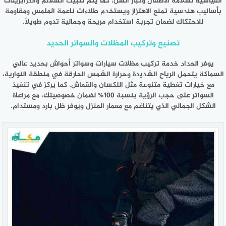
القياسية لسلامة الأطفال وكبار السن، كما يتم تثبيت السلالم والدرابزينات
بأساليب هندسية تمنع الاهتزاز ويستخدم طلاءات ناعمة الملمس ومقاومة
للاحتكاك لضمان تجربة استخدام مريحة وجمالية تدوم طويلاً.
تصنيع وتركيب المظلات والسواتر الحدي
د
يوفر الحداد خدمة تركيب مظلات سيارات وسواتر أحواش بحديد عالي
السماكة يتحمل الرياح الشديدة وحرارة الشمس الحارقة في منطقة النوارية،
مع خيارات تغطية متنوعة مثل اللكسان والقماش، كما يركز في تنفيذ
السواتر على حجب الرؤية بنسبة 100% لضمان خصوصيتك، مع مراعاة
الشكل الجمالي الذي يتناغم مع معمار المنزل ويوفر ظل بارد ومستدام.