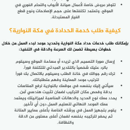
تتوفر عروض خاصة لأعمال صيانة الأبواب واللحام الفوري في
الموقع، وتعتمد تكلفتها على حجم الإصلاحات ونوع قطع
الغيار المستبدلة.
كيفية طلب خدمة الحدادة في مكة النوارية؟
بإمكانك
طلب خدمات حداد مكة النوارية
وتحديد موعد لبدء العمل من خلال
خطوات بسيطة تضمن لك السرعة والدقة في التنفيذ:
إرسال صورة التصميم الذي تريده أو مساحة الموقع وسيقوم
بالرد عليك شخصياً بالتقدير المبدئي للتكلفة فوراً.
ترك رقم جوالك في خانة الطلب وسيقوم بالاتصال بك فوراً
لترتيب موعد المعاينة وفهم متطلباتك.
سيأتي إليك بنفسه في موقعك بالنوارية لرفع المقاسات
بدقة وفحص مكان التركيب لضمان تثبيت هندسي آمن.
يحدد معك نوع الحديد والدهانات المناسبة لميزانيتك ويعتمد
معك الموعد النهائي لتسليم العمل دون أي تأخير.
يقوم بتجهيز العمل في ورشته الخاصة بأعلى معايير المتانة
ثم يحضر لتركيبه بنفسه لضمان أعلى مستوى من الدقة
والنظافة.