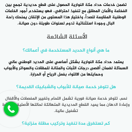
تضمن
خدمات حداد مكة النوارية
الحصول على قطع حديدية تجمع بين
الفخامة والأمان المطلق مع تنفيذ احترافي، فهو يستخدم أجود الخامات
الوطنية المقاومة للصدأ، واختيار هذا المستوى من الإتقان يمنحك راحة
البال وجودة استثنائية تدوم لسنوات طويلة دون صيانة.
الأسئلة الشائعة
ما هي أنواع الحديد المستخدمة في أعمالك؟
يعتمد
حداد مكة النوارية
بشكل أساسي على الحديد الوطني عالي
السماكة لضمان أقصى درجات الثبات والمتانة للمظلات والسواتر والأبواب
وحمايتها من الالتواء بفعل الرياح أو الحرارة.
هل تتوفر خدمة صيانة للأبواب والشبابيك القديمة؟
نعم، تتوفر خدمة صيانة فورية تشمل اللحام وتغيير المفصلات والأقفال
وإعادة الدهان مما يعيد القطع الحديدية المتهالكة لحالتها الأصلية وبكفاءة
تشغيل عالية.
كم تستغرق مدة تنفيذ وتركيب مظلة منزلية؟