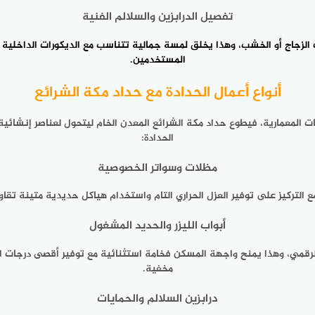
تفصيل الدرابزين والسلالم الفنية
 الزجاج أو الخشب، وهذا يخلق لمسة جمالية تتناسب مع الديكورات الداخلية و
المستخدمين.
أنواع أعمال الحدادة مع حداد مكة الشرائع
ت المعمارية، فيطوع
حداد مكة الشرائع
المعدن الخام ليتحول لعناصر إنشائية 
الحدادة:
مظلات وسواتر الخصوصية
ع التركيز على توفير العزل الحراري التام واستخدام هياكل حديدية متينة تقا
أبواب الليزر والحديد المشغول
لرقمي، وهذا يمنح واجهة المسكن فخامة استثنائية مع توفير أقصى درجات ا
مخفية.
درابزين السلالم والحمايات