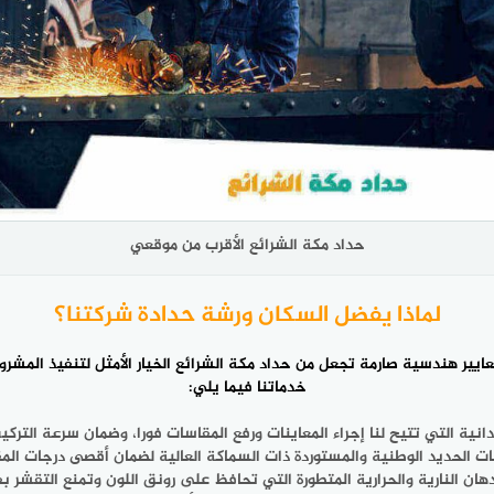
حداد مكة الشرائع الأقرب من موقعي
لماذا يفضل السكان ورشة حدادة شركتنا؟
معايير هندسية صارمة تجعل من
حداد مكة الشرائع
الخيار الأمثل لتنفيذ المش
خدماتنا فيما يلي:
دانية التي تتيح لنا إجراء المعاينات ورفع المقاسات فورا، وضمان سرعة الت
ت الحديد الوطنية والمستوردة ذات السماكة العالية لضمان أقصى درجات المقاو
ان النارية والحرارية المتطورة التي تحافظ على رونق اللون وتمنع التقشر بفعل