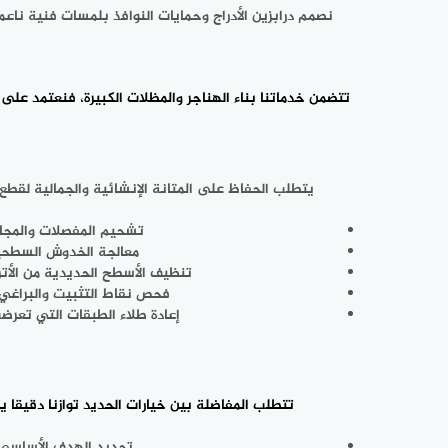
نصمم درابزين الأدراج وحمايات النوافذ بلمسات فنية ناع
تتضمن خدماتنا
بناء الهناجر والمظلات
الكبيرة، فنعتمد على 
يتطلب الحفاظ على المتانة الإنشائية والجمالية لقط
تشحيم المفصلات والمجاري
معالجة الخدوش السطحية
تنظيف الأسطح الحديدية من الأترب
فحص نقاط التثبيت والبراغي 
إعادة طلاء الطبقات التي تعرضت
تتطلب المفاضلة بين خيارات الحديد توازنا دقيقا 
تحديد الهدف الأساسي م