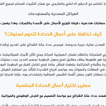
مة تتناغم مع الديكور الداخلي والخارجي، مع ضمان التثبيت المحكم لجميع ال
الهياكل المعدنية والمستودعات
حسابات هندسية دقيقة لتوزيع الأحمال على الأعمدة والكمرات، وهذا يضمن صمو
كيف تحافظ على أعمال الحدادة لتدوم لسنوات؟
ع المعدن عناية دورية مدروسة، فيحرص حداد مكة الشرائع على تقديم إرشادا
 المتحركة بانتظام لضمان انسيابية الحركة ومنع تآكل الأجزاء الميكانيكية ن
 فور ظهورها بطلاء مطابق لمنع وصول الرطوبة لجسم الحديد وبدء عمليات ا
ة والأملاح المتراكمة بقطعة قماش جافة لمنع تفاعل الغبار مع الرطوبة الجو
في المظلات والسواتر بعد مواسم الرياح الشديدة للتأكد من استقرار الهيكل
 لبهتان اللون بفعل أشعة الشمس المباشرة باستخدام مواد عازلة للحرارة تزي
معايير اختيار أعمال الحدادة المناسبة
يضمنه
حداد مكة الشرائع
عبر مواءمة التصميم مع الغرض الوظيفي والميزانية ال
ن العمل المعدني سواء كان لتوفير الخصوصية التامة أو لرفع مستوى الأمان 