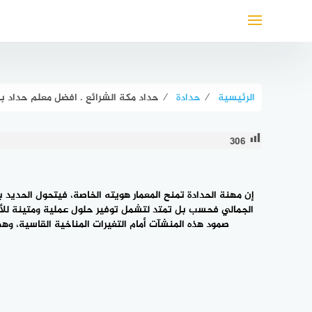
لتجاوز
لى
لمحتوى
الرئيسية
⁄
حدادة
⁄
حداد مكة الشرائع . افضل معلم حداد بالشرائع 0549047568 
306
إن مهنة
الحدادة
تمنح المعمار هويته الخاصة، فيتحول الحديد 
الجمالي فحسب بل تمتد لتشمل توفير حلول عملية ومتينة للأما
صمود هذه المنشآت أمام التغيرات المناخية القاسية، وهذ