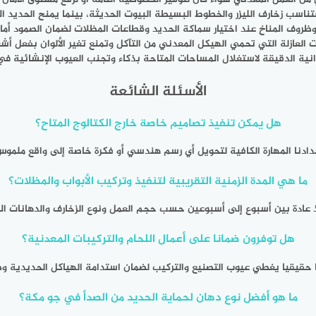
فتناسب زخارف الليزر والخطوط البسيطة البيوت الحديثة، بينما يمنح الحديد 
وظروف المناخ عند اختيار سماكة الحديد وقطاعات المظلات لضمان الصمود أمام ال
ت العازلة التي تحمي الهيكل المعدني من التآكل وتمنع تغير الألوان بفعل أ
انية الدقيقة لاستغلال المساحات المتاحة بذكاء وتجنب العيوب الإنشائية في
الأسئلة الشائعة
هل يمكن تنفيذ تصاميم خاصة خارج الكتالوج المتاح؟
ادنا المهارة الكافية لتحويل أي رسم هندسي أو فكرة خاصة إلى واقع ملموس
ما هي المدة الزمنية التقريبية لتنفيذ وتركيب الأبواب والمظلات؟
يذ عادة بين أسبوع إلى أسبوعين حسب حجم العمل ونوع الزخارف والدهانات ال
هل توفرون ضمانا على أعمال اللحام والتركيبات المعدنية؟
 حقيقيا يغطي عيوب التصنيع والتركيب لضمان استدامة الهياكل الحديدية وصم
ما هو أفضل نوع دهان لحماية الحديد من الصدأ في جو مكة؟