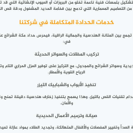
لتشكيل بلمسات فنية ناعمة تخلو من البروزات أو العيوب الإنشائية التي قد
ن التصاميم المعمارية التي تدمج بين فخامة الحديد المشغول ودقة قص الليز
خدمات الحدادة المتكاملة في شركتنا
جمع بين المتانة الهندسية والجمالية الراقية، فيحرص حداد مكة الشرائع ع
في:
تركيب المظلات والسواتر الحديثة
ية وسواتر الشرائح والمجدول، مع التركيز على توفير العزل الحراري التام 
الرياح القوية والأمطار.
تنفيذ الأبواب والشبابيك الليزر
ستخدام تقنيات القص بالليزر، وهذا يسمح بتنفيذ زخارف هندسية دقيقة تمنح 
والأمان.
صيانة وترميم الأعمال الحديدية
 الصدأ وتغيير المفصلات والأقفال المتهالكة، وتجديد الطلاء بمواد عازلة تع