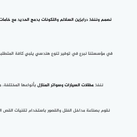
نصمم وننفذ درابزين
السلالم واللكونات بدمج الحديد مع خامات
في مؤسستنا نبرع في توفير تنوع هندسي يلبي كافة المتطلبا
ننفذ
مظلات السيارات وسواتر المنازل
بأنواعها المختلفة، م
نقوم بصناعة مداخل الفلل والقصور باستخدام تقنيات القص ا